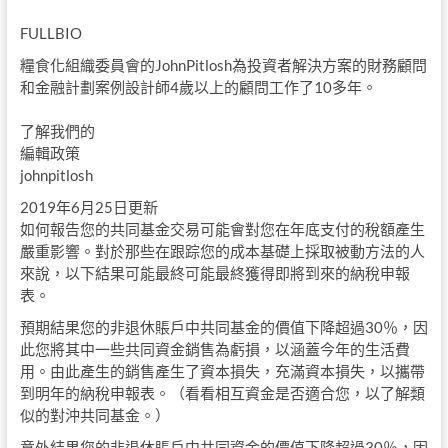
FULLBIO
糧食化組織委員會的JohnPitlosh為投資者解決方案的財務顧問
和金融計劃案例設計師4歲以上的顧問工作了10多年。
了解我們的
編輯政策
johnpitlosh
2019年6月25日更新
如何報告您的共同基金交易可能會對您在年底支付的稅額產生
嚴重影響。對於那些在跟踪您的成本基礎上採取被動方法的人
來說，以下結果可能最終可能最終獲得即將到來的納稅申報
表。
預期結果您的非退休賬戶中共同基金的價值下降超過30％，因
此您將其中一些共同資金銷售為虧損，以涵蓋今年的生活費
用。由此產生的銷售產生了資本損失，充滿資本損失，以攜帶
到明年的納稅申報表。（看看相互資金是否適合您，以了解類
似的對沖共同基金。）
意外結果您的非退休賬戶中共同資金的價值下降超過30％，因