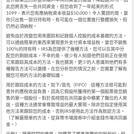
此您將丟失一些共同資金，但您收到了一年結束的形式
1099，表示您有應納稅資本收益$50,000！令人驚訝的是，當
你只出售一部分持有時，有可能在一個位置進行整體損失，但
仍然必須納稅。
避免由於改變您用來跟踪和記錄個人控股的成本基礎的方法，
可以通過簡單的東西來實現意外支付資本增益稅。當您不銷售
100％的持有時，IRS為您提供了幾種方法，您可以在其中分
配您的剩餘成本。不幸的是，很少有人知道他們目前正在使用
它來跟踪其成本的方法。我也猜測，更少的人意識到他們有多
種報告方法可以選擇。在您分析您的情況之前，您需要了解有
關您可用的方法的基礎知識。
用於跟踪成本的方法，如下/首先（FIFO）-這種方法很可能對
意外的應稅收益負責，因為它假設所獲得的第一個股票是您銷
售的第一個股份。對於長時間在共同基金中積累了職位的人來
說，這種方法通常會導致增益的最大實現。除非您指定使用其
他方法來跟踪您的成本，否則IRS使用此方法作為默認方法。
（了解最簡單的方法，從貨幣市場證券中介紹金錢市場共同基
金。）
示例1：隨著時間的推移，您購買了標準普爾的四股股份，但