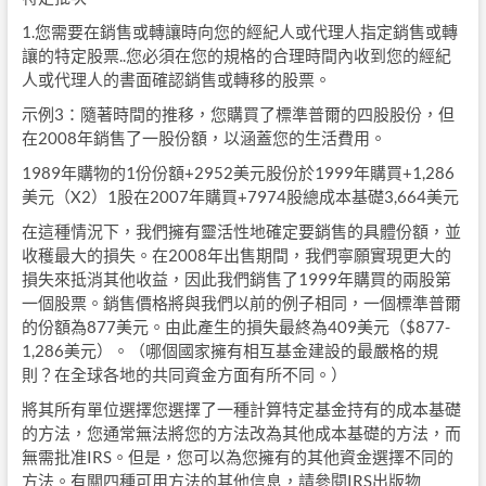
1.您需要在銷售或轉讓時向您的經紀人或代理人指定銷售或轉
讓的特定股票..您必須在您的規格的合理時間內收到您的經紀
人或代理人的書面確認銷售或轉移的股票。
示例3：隨著時間的推移，您購買了標準普爾的四股股份，但
在2008年銷售了一股份額，以涵蓋您的生活費用。
1989年購物的1份份額+2952美元股份於1999年購買+1,286
美元（X2）1股在2007年購買+7974股總成本基礎3,664美元
在這種情況下，我們擁有靈活性地確定要銷售的具體份額，並
收穫最大的損失。在2008年出售期間，我們寧願實現更大的
損失來抵消其他收益，因此我們銷售了1999年購買的兩股第
一個股票。銷售價格將與我們以前的例子相同，一個標準普爾
的份額為877美元。由此產生的損失最終為409美元（$877-
1,286美元）。（哪個國家擁有相互基金建設的最嚴格的規
則？在全球各地的共同資金方面有所不同。）
將其所有單位選擇您選擇了一種計算特定基金持有的成本基礎
的方法，您通常無法將您的方法改為其他成本基礎的方法，而
無需批准IRS。但是，您可以為您擁有的其他資金選擇不同的
方法。有關四種可用方法的其他信息，請參閱IRS出版物