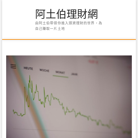
Skip
阿土伯理財網
to
content
由阿土伯帶領你進入頭資理財的世界，為
自己賺取一片土地