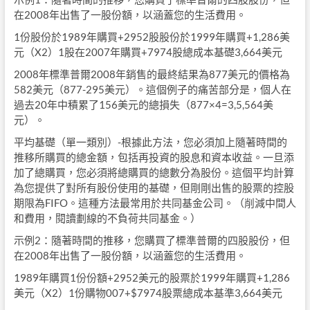
在2008年出售了一股份額，以涵蓋您的生活費用。
1份股份於1989年購買+2952股股份於1999年購買+1,286美
元（X2）1股在2007年購買+7974股總成本基礎3,664美元
2008年標準普爾2008年銷售的最終結果為877美元的價格為
582美元（877-295美元）。這個例子的痛苦部分是，個人在
過去20年中積累了156美元的總損失（877×4=3,5,564美
元）。
平均基礎（單一類別）-根據此方法，您必須加上隨著時間的
推移所購買的總金額，包括再投資的股息和資本收益。一旦添
加了總購買，您必須將總購買的總數分為股份。這個平均計算
為您提供了對所有股份使用的基礎，但剛剛出售的股票的控股
期限為FIFO。這種方法最常用於共同基金公司。（削減中間人
和費用，閱讀劃線的不負荷共同基金。）
示例2：隨著時間的推移，您購買了標準普爾的四股股份，但
在2008年出售了一股份額，以涵蓋您的生活費用。
1989年購買1份份額+2952美元的股票於1999年購買+1,286
美元（X2）1份購物007+$7974股票總成本基準3,664美元