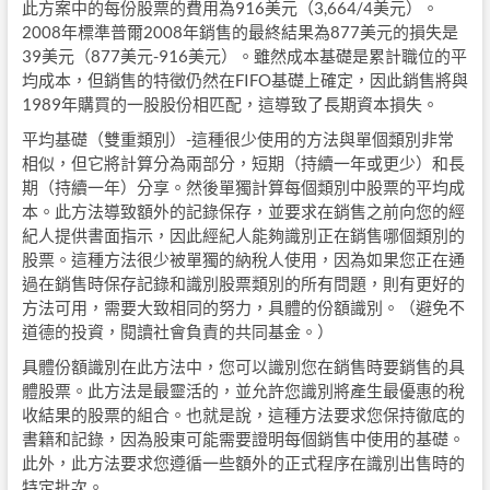
此方案中的每份股票的費用為916美元（3,664/4美元）。
2008年標準普爾2008年銷售的最終結果為877美元的損失是
39美元（877美元-916美元）。雖然成本基礎是累計職位的平
均成本，但銷售的特徵仍然在FIFO基礎上確定，因此銷售將與
1989年購買的一股股份相匹配，這導致了長期資本損失。
平均基礎（雙重類別）-這種很少使用的方法與單個類別非常
相似，但它將計算分為兩部分，短期（持續一年或更少）和長
期（持續一年）分享。然後單獨計算每個類別中股票的平均成
本。此方法導致額外的記錄保存，並要求在銷售之前向您的經
紀人提供書面指示，因此經紀人能夠識別正在銷售哪個類別的
股票。這種方法很少被單獨的納稅人使用，因為如果您正在通
過在銷售時保存記錄和識別股票類別的所有問題，則有更好的
方法可用，需要大致相同的努力，具體的份額識別。（避免不
道德的投資，閱讀社會負責的共同基金。）
具體份額識別在此方法中，您可以識別您在銷售時要銷售的具
體股票。此方法是最靈活的，並允許您識別將產生最優惠的稅
收結果的股票的組合。也就是說，這種方法要求您保持徹底的
書籍和記錄，因為股東可能需要證明每個銷售中使用的基礎。
此外，此方法要求您遵循一些額外的正式程序在識別出售時的
特定批次。