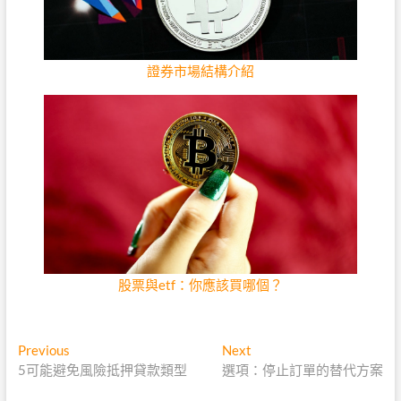
證券市場結構介紹
股票與etf：你應該買哪個？
文
Previous
Next
Previous
Next
post:
post:
5可能避免風險抵押貸款類型
選項：停止訂單的替代方案
章