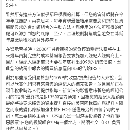
564。
雖然所有這些方法似乎都是模糊的計算，但您的會計師將在今
年年底照顧，再次思考。每年實現最佳結果需要您和您的投資
顧問與您的會計師組合的主動方法。您使用的方法所獲得的好
處可以添加到您的底線。至少，合理規劃將幫助您避免在降低
年度繳納稅收的意外疼痛。
在警示票據時，2008年最近通過的緊急經濟穩定法案將在未
來幾年內將完整的成本基礎報告要求施加到經紀人經銷商上。
目前，經紀人經銷商只需要在年底列出1099的銷售價值，因
此您的納稅申報表的購買信息僅向IRS報告給IRS。
對於那些接受附屬於您的1099的收益/損失報告的人來說，您
可以欣賞他們只有來自您的經紀人的補充報告，並且目前正在
製作稅收時為人們提供指導。新立法的影響意味著您的經紀公
司的“指導”最終將是對IRS的官方通知，因為您的經紀人經銷商
最終將被要求將您的資本提升直接向美國國稅局向您提升。隨
之而來的變化應該加強由於FIFO不僅僅是另外四個字母的單
詞，您需要積極主動。（不擔心是一個道德投資者？也許“罪
惡股票”在您的投資組合中有一個地方，閱讀社交（IR）負責
任的共同基金。）