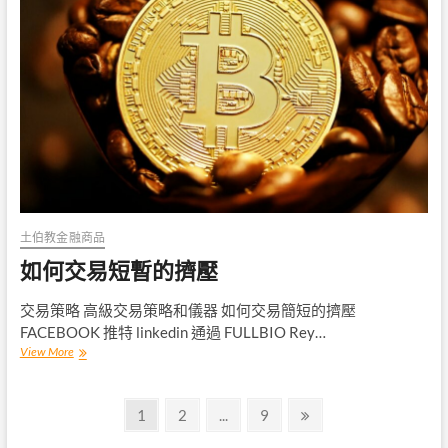
票
風
險
土伯教金融商品
如何交易短暫的擠壓
交易策略 高級交易策略和儀器 如何交易簡短的擠壓
FACEBOOK 推特 linkedin 通過 FULLBIO Rey…
如
View More
何
交
文
易
Page
Page
Page
Next
1
2
...
9
短
page
章
暫