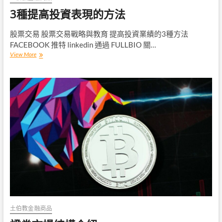
3種提高投資表現的方法
股票交易 股票交易戰略與教育 提高投資業績的3種方法
FACEBOOK 推特 linkedin 通過 FULLBIO 關…
3
View More
種
提
高
投
資
表
現
的
方
法
土伯教金融商品