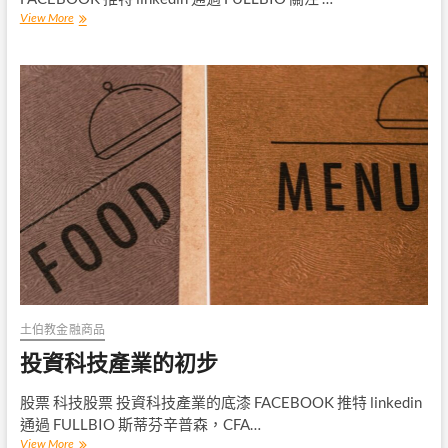
挑
View More
選
股
票
的
4
個
步
驟
土伯教金融商品
投資科技產業的初步
股票 科技股票 投資科技產業的底漆 FACEBOOK 推特 linkedin
通過 FULLBIO 斯蒂芬辛普森，CFA…
投
View More