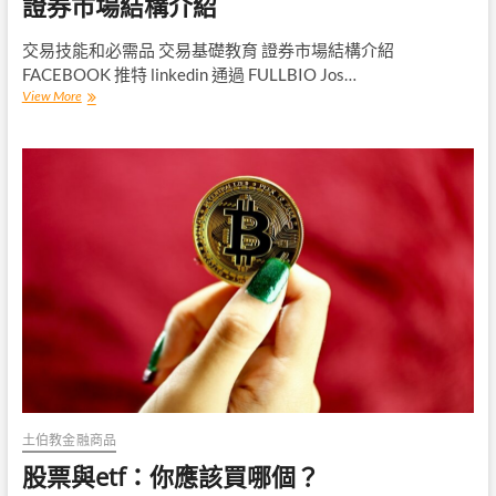
證券市場結構介紹
交易技能和必需品 交易基礎教育 證券市場結構介紹
FACEBOOK 推特 linkedin 通過 FULLBIO Jos…
證
View More
券
市
場
結
構
介
紹
土伯教金融商品
股票與etf：你應該買哪個？