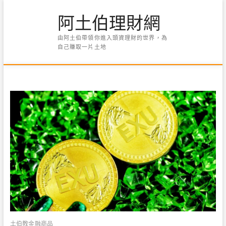
Skip
阿土伯理財網
to
content
由阿土伯帶領你進入頭資理財的世界，為
自己賺取一片土地
土伯教金融商品