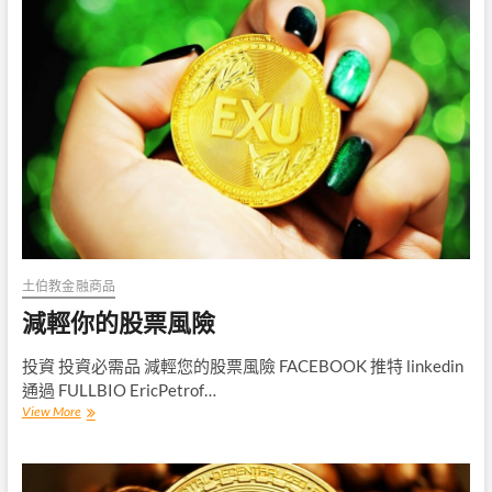
聯
儲
模
型
土伯教金融商品
減輕你的股票風險
投資 投資必需品 減輕您的股票風險 FACEBOOK 推特 linkedin
通過 FULLBIO EricPetrof…
減
View More
輕
你
的
股