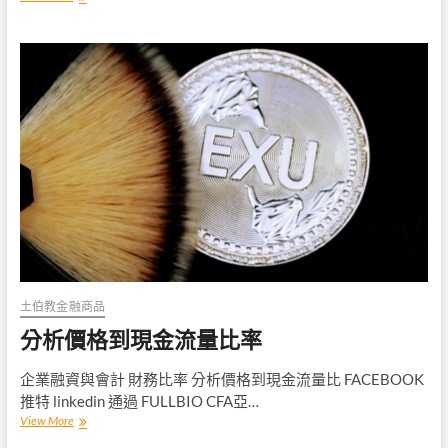
資
科
技
產
業
的
初
步
土伯教金融商品
分析價格到現金流量比率
企業融資與會計 財務比率 分析價格到現金流量比 FACEBOOK
推特 linkedin 通過 FULLBIO CFA亞…
分
View More
析