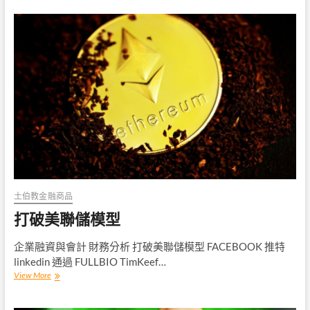
價
格
到
現
金
流
量
比
率
土伯教金融商品
打破美聯儲模型
企業融資與會計 財務分析 打破美聯儲模型 FACEBOOK 推特
linkedin 通過 FULLBIO TimKeef…
打
View More
破
美