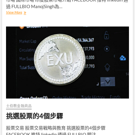
過 FULLBIO ManojSingh為…
印
View More
度
股
市
介
紹
土伯教金融商品
挑選股票的4個步驟
股票交易 股票交易戰略與教育 挑選股票的4個步驟
FACEBOOK 推特 linkedin 通過 FULLBIO 關注 …