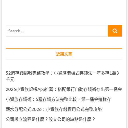
的
導
擠
壓
覽
Search
…
近期文章
52週存錢挑戰完整教學：小資族階梯式存錢法一年多存1萬3
千元
2026小資族記帳App推薦：搭配銀行自動存錢術存出第一桶金
小資族存錢術：5種存錢方法完整比較，第一桶金這樣存
薪水分配公式2026：小資族存錢實用公式完整攻略
公司設立流程是什麼？設立公司的缺點是什麼？