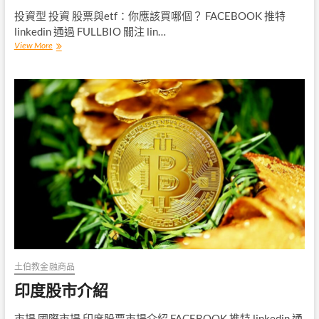
投資型 投資 股票與etf：你應該買哪個？ FACEBOOK 推特
linkedin 通過 FULLBIO 關注 lin…
股
View More
票
與
etf：
你
應
該
買
哪
個？
土伯教金融商品
印度股市介紹
市場 國際市場 印度股票市場介紹 FACEBOOK 推特 linkedin 通