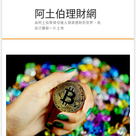
Skip
阿土伯理財網
to
content
由阿土伯帶領你進入頭資理財的世界，為
自己賺取一片土地