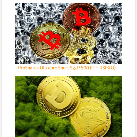
ProShares Ultrapro Short S＆P 500 ETF（SPXU）