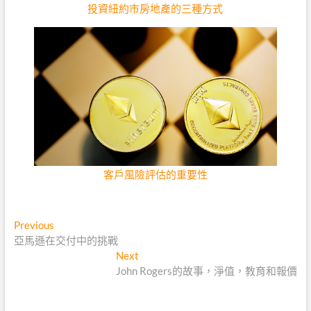
投資紐約市房地產的三種方式
客戶風險評估的重要性
文
Previous
Previous
post:
亞馬遜在交付中的挑戰
章
Next
Next
導
post:
John Rogers的故事，淨值，教育和報價
覽