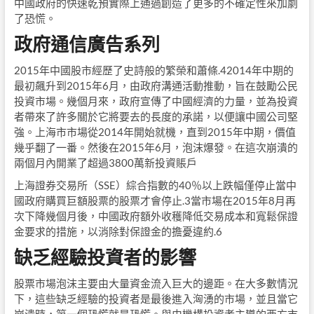
中國政府的快速乾預實際上通過創造了更多的不確定性來加劇
了恐慌。
政府通信廣告系列
2015年中國股市經歷了史詩般的繁榮和蕭條.42014年中期的
最初飆升到2015年6月，由政府溝通活動推動，旨在鼓勵公民
投資市場。幾個月來，政府宣傳了中國經濟的力量，並為投資
者帶來了許多關於它將要去的長度的承諾，以便讓中國公司堅
強。上海市市場從2014年開始就機，直到2015年中期，價值
幾乎翻了一番。然後在2015年6月，泡沫爆發。在這次崩潰的
兩個月內開業了超過3800萬新投資賬戶
上海證券交易所（SSE）綜合指數的40％以上跌幅僅停止當中
國政府購買巨額股票的股票才會停止.3當市場在2015年8月再
次下降幾個月後，中國政府額外收穫降低交易成本和寬鬆保證
金要求的措施，以消除對保證金的擔憂違約.6
缺乏經驗投資者的影響
股票市場泡沫主要由大量資金流入巨大的邊距。在大多數情況
下，這些缺乏經驗的投資者是最後進入洶湧的市場，並且當它
崩潰時，第一個恐慌就是恐慌。與由機構投資者主導的西方市