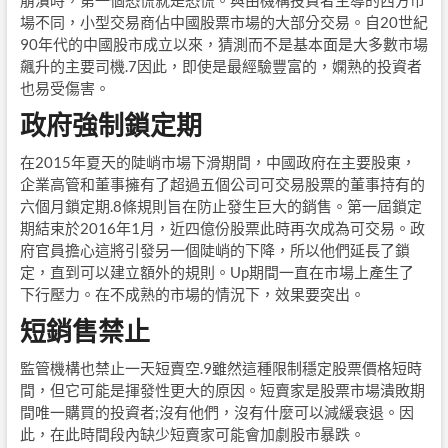
場不同，小型交易商佔中國股票市場的大部分交易。自20世紀
90年代的中國股市成立以來，猜測而不是基本面是大多數市場
飆升的主要司機.7因此，即使是最經驗豐富的，嫻熟的投資者
也易受傷害。
政府強制鎖定期
在2015年夏天的陡峭市場下滑期間，中國政府在主要股東，
企業高管和董事擁有了超過五個公司可交易股票的董事持有的
六個月鎖定期.8條規則旨在防止發生巨大的銷售。第一屆鎖定
期結束於2016年1月，近四億份股票此時再次成為可交易。政
府官員擔心這將引發另一個陡峭的下降，所以他們延長了鎖
定，直到可以建立額外的規則。Up期間一直在市場上產生了
下行壓力。在不成熟的市場的情況下，效果要突出。
短銷售禁止
監管機構也禁止一天短賣空.9雖然這種限制穩定股票價格短時
間，但它可能是揮發性更大的原因。短賣家是股票市場潰敗期
間唯一購買的投資者;沒有他們，沒有什麼可以減緩衰退。因
此，在此時間段內缺少短賣家可能會加劇股市暴跌。