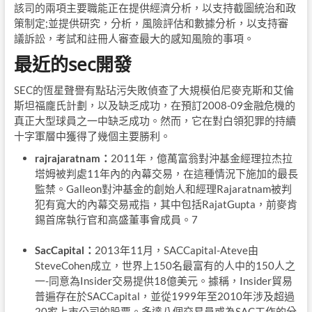
該司的兩項主要職能正在提供經濟分析，以支持截圖統治和政
策制定;並提供研究，分析，風險評估和數據分析，以支持審
議訴訟，考試和註冊人審查最大的感知風險的事項。
最近的sec開發
SEC的恆星聲譽有點玷污失敗偵查了大規模伯尼麥克斯和艾倫
斯坦福龐氏計劃，以及缺乏成功，在預訂2008-09金融危機的
真正大型球員之一中缺乏成功。然而，它在對白領犯罪的持續
十字軍層中獲得了幾個主要勝利。
rajrajaratnam：
2011年，億萬富翁對沖基金經理拉杰拉
塔姆被判處11年內的內幕交易，在這種情況下施加的最長
監禁。Galleon對沖基金的創始人和經理Rajaratnam被判
犯有寬大的內幕交易戒指，其中包括RajatGupta，前麥肯
錫首席執行官和高盛董事會成員。
7
SacCapital：
2013年11月，SACCapital-Ateve由
SteveCohen成立，世界上150名最富有的人中的150人之
一-同意為Insider交易提供18億美元。據稱，Insider貿易
普遍存在於SACCapital，並從1999年至2010年涉及超過
20家上市公司的股票。多達八個交易員或為SAC工作的分