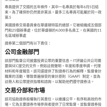
專員提供了交錯的五年條件，其中一名專員於每年6月5日結
束。為了確保秒仍然是非黨派，最多三名專員可能屬於同一政
黨.5
美國證券交易委員會在華盛頓特區的總部。它被組織成五個部
門和25個辦事處，位於華盛頓的4,000多名員工，在美國的11
名區域辦事處
證券第二個部門有以下責任：
公司金融部門
該部門監督公司披露投資公眾的重要信息。IT評論公共公司需
要與SEC提交的文件，例如註冊聲明，年度和季度申請，代理
材料和年度報告。該司還提供了對證券行為的解釋，監督會計
職業的活動，導致普遍接受的會計原則（GAAP）制定，並為
註冊人和公眾提供指導和諮詢，以幫助他們遵守證券法。
交易分部和市場
該司協助證券股權執行其責任，以維護公平，有序和高效的市
場。它為主要證券市場參與者提供了日常監督，並監督證券投