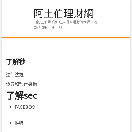
Skip
阿土伯理財網
to
content
由阿土伯帶領你進入頭資理財的世界，為
自己賺取一片土地
了解秒
法律法規
證券和監管機構
了解sec
FACEBOOK
推特