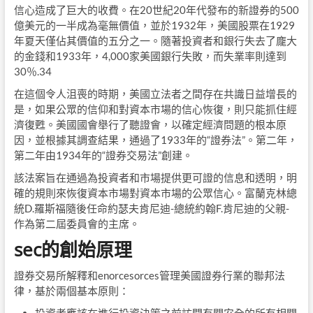
信心造成了巨大的收費。在20世紀20年代發布的新證券的500
億美元的一半成為毫無價值，並於1932年，美國股票在1929
年夏天僅佔其價值的五分之一。隨著投資者和銀行失去了龐大
的金錢和1933年，4,000家美國銀行失敗，而失業率則達到
30％.34
在這個令人沮喪的時期，美國立法者之間存在共識日益增長的
是，如果公眾的信仰和對資本市場的信心恢復，則只能抓住經
濟復甦。美國國會舉行了聽證會，以確定經濟問題的根本原
因，並根據其調查結果，通過了1933年的“證券法”。第二年，
第二年由1934年的“證券交易法”創建。
該法案旨在通過為投資者和市場提供更可證的信息和透明，明
確的規則來恢復資本市場對資本市場的公眾信心。富蘭克林總
統D.羅斯福隨後任命約瑟夫肯尼迪-總統約翰F.肯尼迪的父親-
作為第二屆委員會的主席。
sec的創始原理
證券交易所解釋和enorcesorces管理美國證券行業的聯邦法
律，基於兩個基本原則：