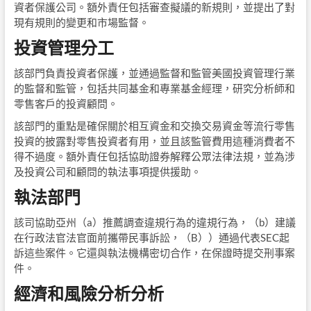
資者保護公司。額外責任包括審查擬議的新規則，並提出了對
現有規則的變更和市場監督。
投資管理分工
該部門負責投資者保護，並通過監督和監管美國投資管理行業
的監督和監管，包括共同基金和專業基金經理，研究分析師和
零售客戶的投資顧問。
該部門的重點是確保關於相互資金和交換交易資金等流行零售
投資的披露對零售投資者有用，並且該監管費用這種消費者不
得不過度。額外責任包括協助證券解釋公眾法律法規，並為涉
及投資公司和顧問的執法事項提供援助。
執法部門
該司協助亞州（a）推薦調查違規行為的違規行為，（b）建議
在行政法官法官面前攜帶民事訴訟，（B））通過代表SEC起
訴這些案件。它還與執法機構密切合作，在保證時提交刑事案
件。
經濟和風險分析分析