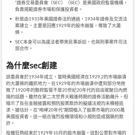
“證券交易委員會（SEC）（SEC）是美國政府監督機構，
負責規範證券市場和保護投資者。
秒是由1933年美國證券法的通過，1934年證券及交流法
案建立，主要是回應1929年的股市崩盤，導致了大蕭
條。
SEC本身可以為違法者帶來民事訴訟，也與刑事案件司法
部合作。
為什麼sec創建
該委員會於1934年成立，當時美國經濟在1929.2的市場崩潰
的大蕭條的鐵抓地力，在1929年的市場崩潰中遭到部分地挫
敗了1920年的聯邦監管不是20世紀20年代的自由駕駛日內燃
燒的話題。雖然在第二次世界大戰後時期的證券活動飆升，但
暗示了旨在金融披露和預防股票欺詐的擬議法規均未積極追
求。據估計，在“咆哮20年代”期間植入了股票市場的2000萬
美國投資者，這一組合強烈投機環境和小規則造成猖獗的欺
詐。
投機狂熱結束於1929年10月的股市崩盤，這對公眾對市場的