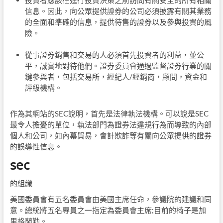
投資者應該在進行投資決策之前訪問有關安全的所有相關
信息。因此，向公眾提供證券的公司必須披露有關其業務
的全面和準確的信息，提供待售的證券以及參與投資的風
險。
從事證券銷售和交易的人必須首先投資者的利益，並公
平，誠實地對待他們。證券委員會通過監督證券行業的關
鍵參與者，包括交易所，經紀人/經銷商，顧問，資金和
評級機構。
作為其網站的SEC說明，首先是法律執法機構。可以說是SEC
最令人擔憂的單位，執法部門為證券法違規行為而導致的內部
個人和公司，如內幕貿易，會計欺詐等有關向公眾提供的證券
的誤導性信息。
sec
的組織
美國委員會有五名委員會由美國主席任命，參議院的建議和同
意。總統將五名專員之一指定為委員會主席;目前的椅子是加
里格蘭勒。