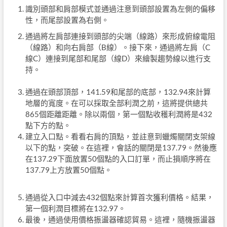
識別頭部和肩部模式並通過注意到頭部設置為左側的偏移
性，而尾部設置為右側。
通過將左肩部連接到頭部的尖端（線路）來形成俯線電阻
（線路）和向右肩部（B線）。接下來，通過將左肩（C
線C）連接到尾部和尾部（線D）來繪製趨勢線以進行支
持。
通過在頭部頂部，141.59和尾部的底部，132.94來計算
地層的寬度。在可以採取全部利潤之前，這將提供總共
865個距離距離。除以兩個，第一個點收穫利潤將是432
點下方的點。
建立入口點。看看右肩的頂點，並註意到蠟燭關閉支架線
以下的點，突破。在這裡，會話的關閉是137.79。然後應
在137.29下面放置50個點的入口訂單，而止損順序將在
137.79上方放置50個點。
通過從入口中減去432個點來計算首次獲利價格。結果，
第一個利潤目標將在132.97。
最後，通過使用價格振盪器確認貿易。這裡，隨機振盪器