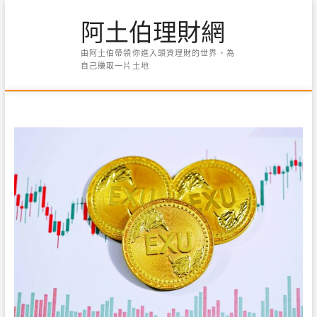
Skip
阿土伯理財網
to
content
由阿土伯帶領你進入頭資理財的世界，為
自己賺取一片土地