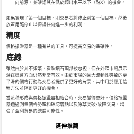
向前源，並確認其在低於超出水平以下（點X）的機會。
如果實現了第一個目標，則交易者將停止到第一個目標，然後
放置尾隨停止以保護任何進一步的利潤。
精度
價格振盪器是一種有益的工具，可提高交易的準確性。
底線
雖然由於其不頻繁，看跌鑽石頂部被忽視，但在外匯市場展示
潛在機會方面仍然非常有效。由於市場的巨大流動性導致的更
平滑的價格行動為交易者提供了更好的背景，其中用於應用這
種方法並隔離更好的機會。
當這種形成與價格振盪器相結合時，交易變得更好。價格振盪
器通過測量價格勢頭和確認弱點以及除草突破/故障交易，增
強了盈利貿易的總體可能性。
延伸推薦