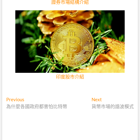
證券市場結構介紹
印度股市介紹
文
Previous
Next
Previous
Next
post:
post:
為什麼各國政府都害怕比特幣
貨幣市場的諧波模式
章
導
覽