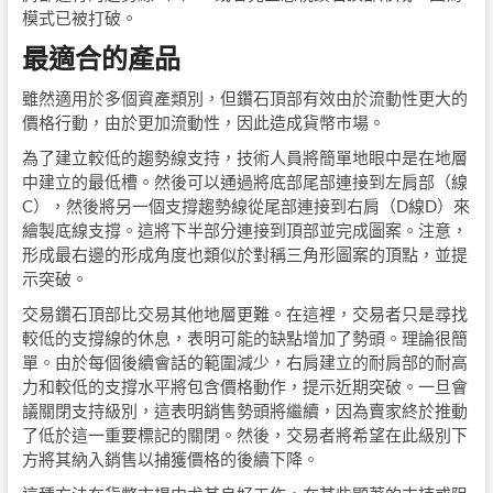
模式已被打破。
最適合的產品
雖然適用於多個資產類別，但鑽石頂部有效由於流動性更大的
價格行動，由於更加流動性，因此造成貨幣市場。
為了建立較低的趨勢線支持，技術人員將簡單地眼中是在地層
中建立的最低槽。然後可以通過將底部尾部連接到左肩部（線
C），然後將另一個支撐趨勢線從尾部連接到右肩（D線D）來
繪製底線支撐。這將下半部分連接到頂部並完成圖案。注意，
形成最右邊的形成角度也類似於對稱三角形圖案的頂點，並提
示突破。
交易鑽石頂部比交易其他地層更難。在這裡，交易者只是尋找
較低的支撐線的休息，表明可能的缺點增加了勢頭。理論很簡
單。由於每個後續會話的範圍減少，右肩建立的耐肩部的耐高
力和較低的支撐水平將包含價格動作，提示近期突破。一旦會
議關閉支持級別，這表明銷售勢頭將繼續，因為賣家終於推動
了低於這一重要標記的關閉。然後，交易者將希望在此級別下
方將其納入銷售以捕獲價格的後續下降。