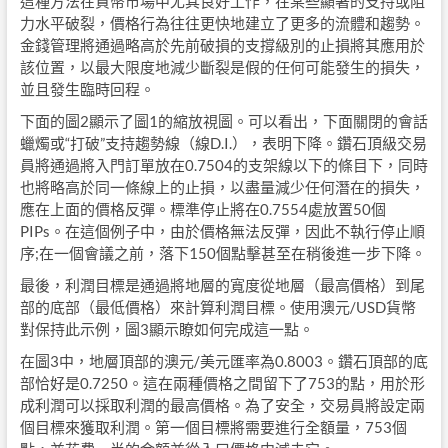
這種方法在貨幣市場中尤其良好工作，在某些顯著的支持或阻
力水平破裂，價格行為往往更快地建立了更多的流體和趨勢。
金錢管理將通過略高於先前破損的支撐級別的止損將其應用於
該位置，以最大限度地減少斷裂是假的任何可能發生的損失，
並且發生臨時回程。
下面的圖2顯示了圖1的縮放視圖。可以看出，下面關閉的會話
蠟燭或“打破”支持趨勢線（線D.I.），表明下降。鑽石頂級交易
員將通過將入門訂單放在0.7504的支架線以下的條目下，同時
也將略高於同一條線上的止損，以盡量減少任何潛在的損失，
應在上面的價格反彈。標準停止將在0.7554處放置50個
PIPs。在這個例子中，由於價格無法反彈，因此不執行停止順
序;在一個會議之前，落下150個點擊甚至在稍後進一步下降。
最後，利潤目標是通過將地層的寬度從地層（最高價格）到尾
部的底部（最低價格）來計算利潤目標。使用澳元/USD貨幣
對保持此示例，圖3顯示瞭如何完成這一點。
在圖3中，地層頂部的澳元/美元匯率為0.8003。鑽石頂部的底
部恰好是0.7250。這在兩種價格之間留下了753的點，用於形
成利潤可以採取利潤的最高價格。為了安全，交易員將設定兩
個目標來獲取利潤。第一個目標將需要進行全額量，753個