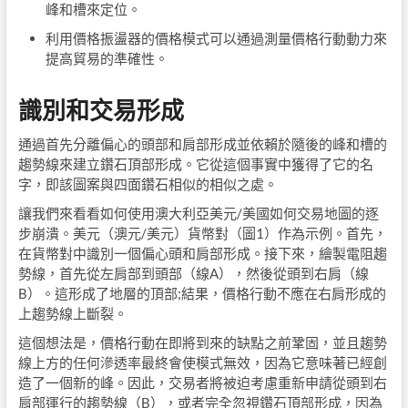
峰和槽來定位。
利用價格振盪器的價格模式可以通過測量價格行動動力來
提高貿易的準確性。
識別和交易形成
通過首先分離偏心的頭部和肩部形成並依賴於隨後的峰和槽的
趨勢線來建立鑽石頂部形成。它從這個事實中獲得了它的名
字，即該圖案與四面鑽石相似的相似之處。
讓我們來看看如何使用澳大利亞美元/美國如何交易地圖的逐
步崩潰。美元（澳元/美元）貨幣對（圖1）作為示例。首先，
在貨幣對中識別一個偏心頭和肩部形成。接下來，繪製電阻趨
勢線，首先從左肩部到頭部（線A），然後從頭到右肩（線
B）。這形成了地層的頂部;結果，價格行動不應在右肩形成的
上趨勢線上斷裂。
這個想法是，價格行動在即將到來的缺點之前鞏固，並且趨勢
線上方的任何滲透率最終會使模式無效，因為它意味著已經創
造了一個新的峰。因此，交易者將被迫考慮重新申請從頭到右
肩部運行的趨勢線（B），或者完全忽視鑽石頂部形成，因為