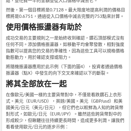
點，並花費一半的金額並從入口價格中減去它。
然後，第一個目標將是0.7128。最大限度地提高利潤的價格目
標將是0.6751，通過從入口價格中減去完整的753點來計算。
使用價格振盪器有助於
成功交易的主要規則之一是始終收到確認，鑽石頂部模式沒有
任何不同。添加價格振盪器，如移動平均會聚發散，相對強度
指數可以提高您的交易的準確性，因為這些工具可以規格價格
動態動力，用於確認支撐或阻力。
將隨機振盪器應用於此示例（下面的圖4），投資者通過價格
振盪器（點X）中發生的向下交叉來確認以下的斷裂。
將其全部放在一起
在像歐元/美國一樣的主要貨幣對中，不僅是看跌鑽石上衣形
式。美元（EUR/USD），英鎊/美國。美元（GBP/usd）和美
國美元/日元（美元/日元），但它們也以較鮮為人知的跨貨幣
對形式，如歐元/日元（EUR/JPY）。雖然這些跨貨幣對中的
形成較少，但鞦韆往往持續更長時間，造成更多利潤。讓我們
看看使用歐元/日元的逐步示例：