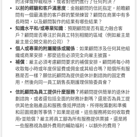
的法律或仲裁程序，或者對他們進行了任何判決？
以前的經驗和客戶滿意度
：
金融顧問的信託指定，前瞻顧
問有一個最滿意的客戶群的繁榮練習？顧問在商業中有多
長時間，以及顧問製作的結果有哪些結果？
知識水平​​和/或專業知識
：
預期顧問是否有能力融合客
戶？顧問是否專注於與員工特別相關的區域（例如雇主是
雇主是公開交易的公司）？
個人或專業的附屬關係或關係
：
如果顧問涉及任何其他組
織或商業安排，那麼這些必須完全向雇主披露。
補償
：
雇主必須考慮顧問要求的補償安排。顧問將每小時
收取每小時或年度保留費或佣金或其組合嗎？賠償所有服
務是否一樣？願信託顧問為提供退休計劃諮詢的固定費
用，然後向同一員工銷售長期護理保險委員會？
信託顧問為員工提供什麼服務？
將顧問提供簡單的退休計
劃諮詢，或者還包括全面的財務計劃嗎？還是否為員工提
供其他金融產品和服務;像抵押諮詢，所得稅籌劃和準備
和莊園規劃等事情？如果是這樣，這些服務將如何收取費
用r並賠償？雇主將員工腳為所有服務提供票據，還是將
一些服務視為額外費用的輔助福利，以額外的費用？