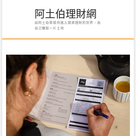
Skip
阿土伯理財網
to
content
由阿土伯帶領你進入頭資理財的世界，為
自己賺取一片土地