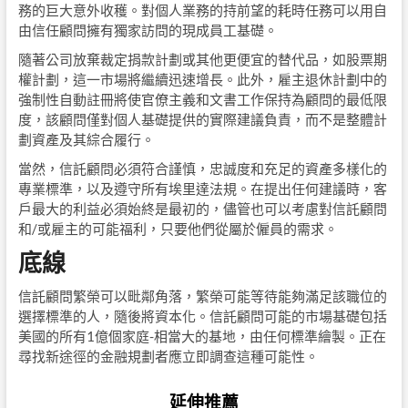
務的巨大意外收穫。對個人業務的持前望的耗時任務可以用自
由信任顧問擁有獨家訪問的現成員工基礎。
隨著公司放棄裁定捐款計劃或其他更便宜的替代品，如股票期
權計劃，這一市場將繼續迅速增長。此外，雇主退休計劃中的
強制性自動註冊將使官僚主義和文書工作保持為顧問的最低限
度，該顧問僅對個人基礎提供的實際建議負責，而不是整體計
劃資產及其綜合履行。
當然，信託顧問必須符合謹慎，忠誠度和充足的資產多樣化的
專業標準，以及遵守所有埃里達法規。在提出任何建議時，客
戶最大的利益必須始終是最初的，儘管也可以考慮對信託顧問
和/或雇主的可能福利，只要他們從屬於僱員的需求。
底線
信託顧問繁榮可以毗鄰角落，繁榮可能等待能夠滿足該職位的
選擇標準的人，隨後將資本化。信託顧問可能的市場基礎包括
美國的所有1億個家庭-相當大的基地，由任何標準繪製。正在
尋找新途徑的金融規劃者應立即調查這種可能性。
延伸推薦