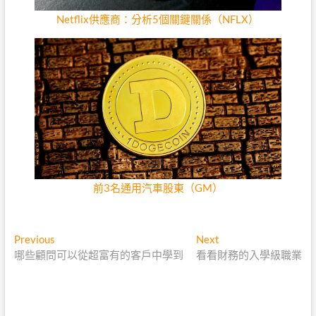
Netflix供應商：分析5個關鍵關係（NFLX）
前3名通用汽車股東（GM）
文
Previous
Next
Previous
Next
post:
post:
哪些顧問可以從超富有的客戶中學到
看看財務的入學級職業
章
導
覽