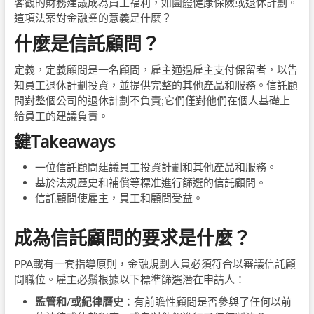
客觀的財務建議成為員工福利，如團體健康保險或退休計劃。
這項法案對金融業的意義是什麼？
什麼是信託顧問？
定義，定義顧問是一名顧問，雇主通過雇主支付保留者，以告
知員工退休計劃投資，並提供完整的其他產品和服務。信託顧
問對整個公司的退休計劃不負責;它們僅對他們在個人基礎上
給員工的建議負責。
鍵Takeaways
一位信託顧問建議員工投資計劃和其他產品和服務。
基於法規歷史和補償等標准進行篩選的信託顧問。
信託顧問使雇主，員工和顧問受益。
成為信託顧問的要求是什麼？
PPA載有一套指導原則，金融規劃人員必須符合以審議信託顧
問職位。雇主必鬚根據以下標準篩選潛在申請人：
監管和/或紀律曆史
：
有前瞻性顧問是否參與了任何以前