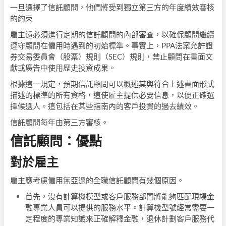
一旦選擇了信託顧問，他們將受到獨立第三方的年度績效審核
的約束
雇主還必須進行定期的信託顧問的內部審查，以確保顧問繼續
遵守顧問在僱用時遇到的初始標準。事實上，PPA法案允許證
券交易委員會（股票）規則（SEC）規則，禁止顧問在書面文
獻或廣告中使用歷史投資成果。
根據這一規定，預期信託顧問可以概述其與符合上述書面形式
描述的標準的所有資格，這使雇主提供必要信息，以便正確選
擇候選人。這包括在某些指南內的客戶投資的過去績效。
信託顧問每年由第三方審核。
信託顧問：優點
對於雇主
雇主應考慮僱用無亞過的全職信託顧問有幾個原因。
首先，沒有計算機模型或客戶服務部門將能夠匹配現場金
融專業人員可以提供的服務水平。計算機型號經常需要一
定程度的專業知識來正確解釋金融，退休計劃客戶服務代