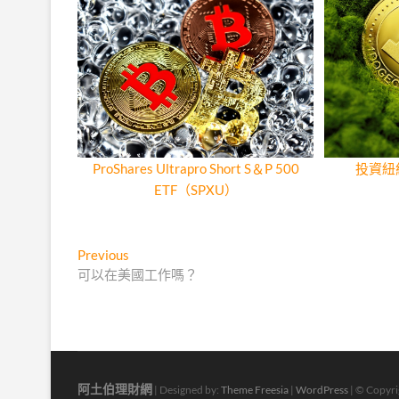
ProShares Ultrapro Short S＆P 500
投資紐
ETF（SPXU）
文
Previous
Previous
post:
可以在美國工作嗎？
章
導
覽
阿土伯理財網
| Designed by:
Theme Freesia
|
WordPress
| © Copyrig