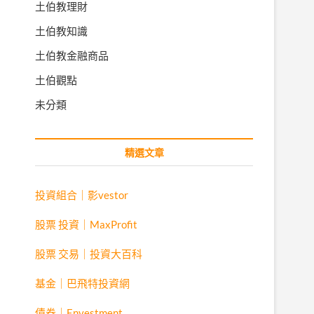
土伯教理財
土伯教知識
土伯教金融商品
土伯觀點
未分類
精選文章
投資組合｜影vestor
股票 投資｜MaxProfit
股票 交易｜投資大百科
基金｜巴飛特投資網
債券｜Envestment