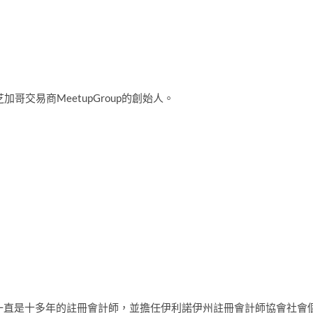
以及芝加哥交易商MeetupGroup的創始人。
和主編。她一直是十多年的註冊會計師，並擔任伊利諾伊州註冊會計師協會社會