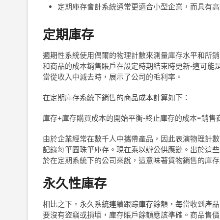
定期庫存會計系統通常更適合小型企業，而具有高
定期庫存
週期性系統使用偶爾的物理計數來測量庫存水平和所銷
和商品的成本銷售賬戶在設定時期結束時更新-這可能
當從收入中減去時，展示了公司的毛利率。
在定期庫存系統下銷售的商品成本計算如下：
庫存+庫存購買成本的開始平衡-終止庫存的成本=銷售
由於企業經常在數千人中攜帶產品，因此表演物理計數
記錄每筆圓珠筆庫存。現在乘以辦公供應鏈。出於這些
於在定期系統下的公司來說，這意味著貨物銷售的庫存
永久性庫存
相比之下，永久系統連續跟踪庫存餘額，每當收到產品
要沒有盜竊或損壞，庫存賬戶餘額應該準確。商品售價