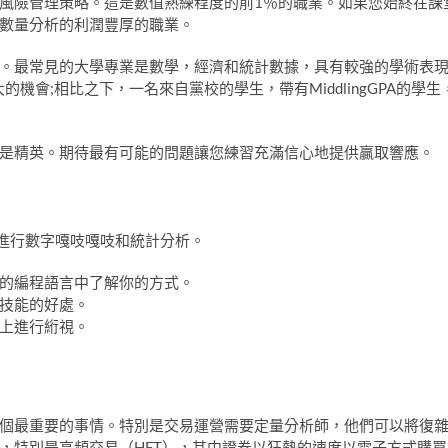
風險管理策略。這是數值熟練程度的前1％的職業。如果您始終在課
數量分析的利潤豐厚的職業。
。最常見的大學專業是數學，經濟和統計數據，具有較強的學術表
的機會;相比之下，一名來自黨校的學生，帶有MiddlingGPA的學生
是精英。期待最有可能的問題讓您練習充滿信心地提供贏取響應。
司進行數字嘎吱嘎吱和統計分析。
的編程語言中了解你的方式。
技能的好處。
上進行絎視。
個最重要的事情。特別是交易運營需要定量分析師，他們可以將復
，特別是高頻交易（HFT），其中證券以狂熱的速度以電子方式購買