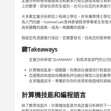
定量分析師使用複雜算法和數學方程式開發高級交易和
上的數學，即使在研究生級別，也可以在您的未來進行
大多數定量分析師至少有碩士學位，許多攜帶博士學位
為入門的腳。SummaCuds普林斯頓經濟學畢業生有很大
具有艱難的道路，成為一條艱難的道路。
假設您有憑據進行採訪，您需要發光，因為您的競爭將
鍵Takeaways
定量分析師或“QUANNAN”，對經濟各部門的公
計算機技能是一個關鍵，你應該在幾個流行和當前
您還應該知道如何構建和評估統計模型以及對數學
在求職面試中，準備好在你的背景和每個域的資格
計算機技能和編程語言
除了數學技能外，計算機技能是作為定量分析師的下一
的算法編程到其交易軟件中。基於算法的計算機化交易