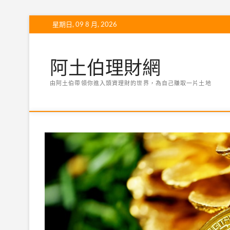
Skip
星期日, 09 8 月, 2026
to
content
阿土伯理財網
由阿土伯帶領你進入頭資理財的世界，為自己賺取一片土地