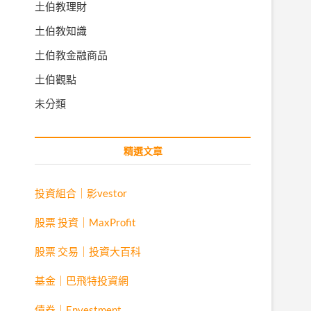
土伯教理財
土伯教知識
土伯教金融商品
土伯觀點
未分類
精選文章
投資組合｜影vestor
股票 投資｜MaxProfit
股票 交易｜投資大百科
基金｜巴飛特投資網
債券｜Envestment