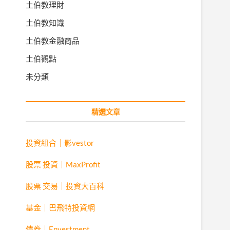
土伯教理財
土伯教知識
土伯教金融商品
土伯觀點
未分類
精選文章
投資組合｜影vestor
股票 投資｜MaxProfit
股票 交易｜投資大百科
基金｜巴飛特投資網
債券｜Envestment