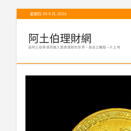
Skip
星期四, 06 8 月, 2026
to
content
阿土伯理財網
由阿土伯帶領你進入頭資理財的世界，為自己賺取一片土地