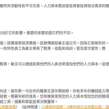
雖然非流動性和不可交易，人力資本應該是投資者投資組合需求的
取決於它的影響。重要的是要知道它們的不同。
值。該價值是經濟價值。這被傳遞給雇主或公司。因為它是無形的
一些特色員工為雇主帶來了教育，技能和培訓。甚至是守望性，整
教育，雇主可以通過投資他們的人員池來增加他們的人力資本。這
向走。當你第一次在你的職業生涯中開始時，你有多年的賺錢能力
拯救。隨著年齡的增長，您有機會使用您的人力資本增加您的財務
過工資，儲蓄和智能投資決策獲得。
式完整攻略
）（延伸閱讀：
小資族存錢術：5種存錢方法完整比較，