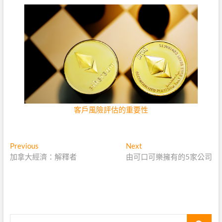
客戶風險評估的重要性
文
Previous
Next
Previous
Next
post:
post:
加拿大經濟：解釋者
由可口可樂擁有的5家公司
章
導
覽
Search