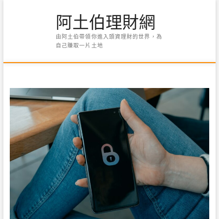
Skip
阿土伯理財網
to
content
由阿土伯帶領你進入頭資理財的世界，為
自己賺取一片土地