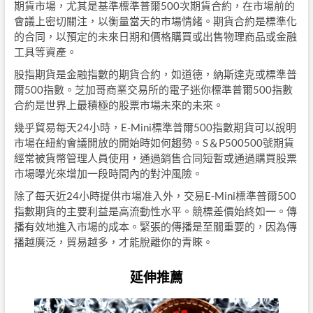
期貨市場，尤其是基準標準普爾500次期貨合約，在市場前的
會議上密切關注，以衡量當天的市場情緒。期貨合約是標準化
的合同，以預定的未來日期和價格購買或出售物理商品或金融
工具等資產。
股指期貨是金融指數的期貨合約，如道德，納斯達克或標準普
爾500指數。芝加哥商業交易所的電子迷你標準普爾500指數
合約是世界上最積極的股票市場未來的未來。
幾乎貿易每天24小時，E-Mini標準普爾500指數期貨可以說明
市場在紐約會議開放的開始時如何趨勢。S＆P500500號期貨
經常被貨幣管理人員使用，通過銷售合同短暫或通過購買股票
市場曝光來增加一段時間內的對沖風險。
除了每天近24小時提供市場准入外，交易E-Mini標準普爾500
指數期貨的主要利益是高流動性水平。競標差價始終如一。傳
播有效地進入市場的成本。緊張的傳播是至關重要的，因為傳
播越廣泛，貿易越多，才能脫離你的青睞。
延伸推薦