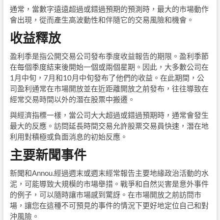
通常，當數字遠遠超過或錯過預期的預測時，最大的市場動作
會出現，從而產生高波動性和伴隨它的交易風險和機會。
收益釋放
盈利季是指公開交易公司發布季度收益報告的期限。盈利季節
在每個季度結束後開始一個或兩個星期。因此，大多數公司在
1月中旬，7月和10月中旬發布了他們的收益。在此期間，公
司盈利通常在市場開放並在近距離開放之前發布，往往導致在
經常交易時間以外的潛在股票中搬遷。
與經濟指標一樣，當公司大大超過或錯過預期時，通常會發生
最大的反應。訪問延長時間交易允許股票交易員快速，潛在地
利用對積極或負面消息的初始反應。
主要新聞事件
新聞和Annou.經過週末或週末經常報告主要地緣政治活動的水
泥，可能導致大規模的市場舉措。戰爭和自然災害是意外事件
的例子，可以隨時讓市場感到驚訝。在市場開放之前訪問市
場，讓您在這種不可預見的事件的情況下更好地定位自己和對
沖風險。