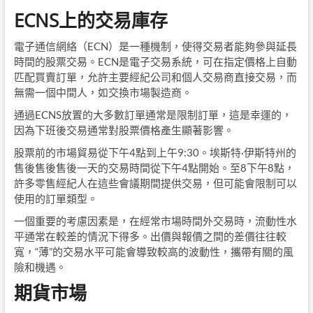
ECNS上的交易庫存
電子通信網絡（ECN）是一種機制，使得交易者能夠參與延長
時間的股票交易。ECN是電子交易系統，可在指定價格上自動
匹配買賣訂單，允許主要經紀公司和個人交易商直接交易，而
無需一個中間人，如交換市場製造商。
通過ECNS放置的大多數訂單通常是限制訂單，這是幸運的，
因為下班後交易通常對股票價格產生顯著影響。
股票前的市場貿易從下午4點到上午9:30。埃斯特·伊斯特州的
售後售後售後一天的交易時間從下午4點開始。至8下午8點，
許多零售經紀人在這些會議期間提供交易，但可能會限制可以
使用的訂單類型。
一個重要的考慮因素是，在經常市場時間外交易時，流動性水
平通常在較差的情況下得多。出價與報價之間的差價往往較
寬，“薄”的交易水平可能會導致較高的波動性，攜帶有關的風
險和機遇。
期貨市場