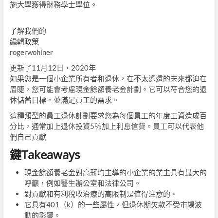
施大學獲得財務學士學位。
了解我們的
編輯政策
rogerwohlner
更新了11月12日，2020年
如果您是一個小企業所有者和退休，在不太遙遠的未來都迫在
眉睫，您可能會考慮現金餘額養老金計劃。它可以符合您的退
休儲蓄目標，並滿足員工的需求。
這種類型的員工退休計劃要求您為每個員工的年度工資造成百
分比，通常加上退休投資5％加上利息信貸。員工可以代表他
們自己貢獻
鍵Takeaways
現金餘額養老金對高薪均主導的小企業的業主具有最大的
呼籲，例如醫生辦公室和法律公司。
對貢獻和有利稅收治療的高限制是值得注意的。
它具有401（k）的一些屬性，但退休期欠款不受市場波
動的影響。