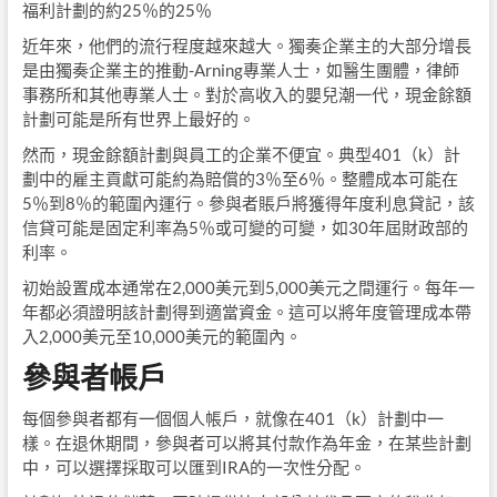
福利計劃的約25％的25％
近年來，他們的流行程度越來越大。獨奏企業主的大部分增長
是由獨奏企業主的推動-Arning專業人士，如醫生團體，律師
事務所和其他專業人士。對於高收入的嬰兒潮一代，現金餘額
計劃可能是所有世界上最好的。
然而，現金餘額計劃與員工的企業不便宜。典型401（k）計
劃中的雇主貢獻可能約為賠償的3％至6％。整體成本可能在
5％到8％的範圍內運行。參與者賬戶將獲得年度利息貸記，該
信貸可能是固定利率為5％或可變的可變，如30年屆財政部的
利率。
初始設置成本通常在2,000美元到5,000美元之間運行。每年一
年都必須證明該計劃得到適當資金。這可以將年度管理成本帶
入2,000美元至10,000美元的範圍內。
參與者帳戶
每個參與者都有一個個人帳戶，就像在401（k）計劃中一
樣。在退休期間，參與者可以將其付款作為年金，在某些計劃
中，可以選擇採取可以匯到IRA的一次性分配。