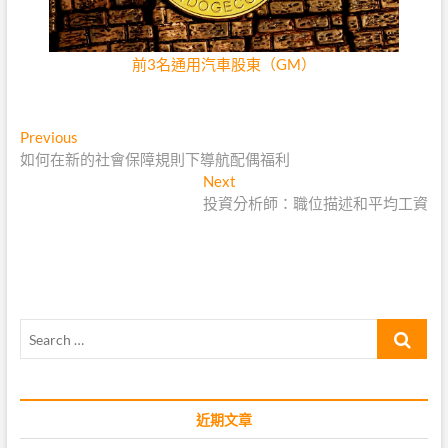
前3名通用汽車股東（GM）
文
Previous
Previous
post:
如何在新的社會保障規則下導航配偶福利
章
Next
Next
導
post:
投資分析師：職位描述和平均工資
覽
Search
…
近期文章