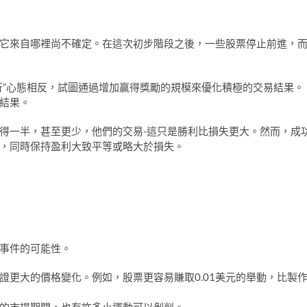
它來自哪裡尚不確定。在這次初步階段之後，一些股票停止前進，
行”心態相反，試圖通過增加贏得獎勵的規模來優化積極的交易結果。
結果。
得一半，甚至更少，他們的交易-這只是勝利比損失更大。然而，成
，同時保持盈利大致平等或略大於損失。
事件的可能性。
更大的價格變化。例如，股票更容易賺取0.01美元的舉動，比製作
的市場期間，也有許多小運動可以剝削。