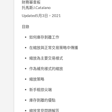
財務審查板
托馬斯J.Catalano
Updated5月3日，2021
目錄
如何庫存剝離工作
在縮放與正常交易策略中傳播
縮放為主要交易樣式
作為補充樣式的縮放
縮放策略
新手粗掠尖端
庫存剝離的優點
縮放常見問題解答