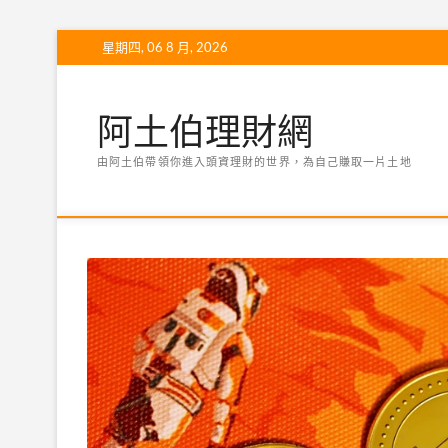
Skip
星期四, 06 8 月, 2026
to
content
阿土伯理財網
由阿土伯帶領你進入頭資理財的世界，為自己賺取一片土地