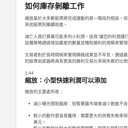
如何庫存剝離工作
縮放基於大多數股票將完成運動的第一階段的假設。但
其他股票則繼續前進。
滅亡人員打算盡可能多的小利潤。這與“讓您的利潤運
這種策略通過增加贏家的數量並犧牲勝利的規模來實現
交易者對於長時間幀來實現積極成果並不罕見，通過贏
的股票削皮器將具有更高的勝利交易比率與失敗的比例
1:44
縮放：小型快速利潤可以添加
縮放的主要處所是：
減少曝光限制風險：短暫暴露市場會減少跑進不良
較小的動作更容易獲得：需要更大的供需失衡來保證
美元。
較小的動作比較大的動作更頻繁：即使在相對安靜