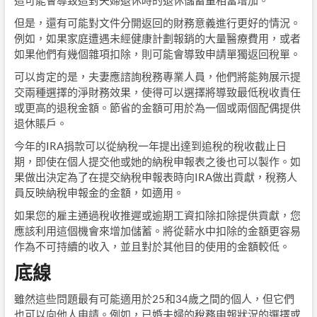
但是，還有可能對文件分開返回的財務意義進行更好的情況。
例如，如果家庭遭遇未經健康計劃報銷的大量醫療費用，或者
如果他們有幾個雜項扣除，則可能會導致申請單獨返回稅單。
可以肯定的是，夫妻應諮詢稅務專業人員，他們將能夠展示提
交兩種選擇的淨財務效果，使得可以選擇將導致最低稅收責任
或更高的退稅金額。節省的金額可用於為一個或兩個配偶提供
退休賬戶。
今年的IRA捐款可以從納稅一年提出達到追稅的稅收截止日
期，即使在個人提交他或她的納稅申報表之後也可以製作。如
果做出決定為了在提交納稅申報表時向IRA做出貢獻，稅務人
員反映納稅申報金的金額，如適用。
如果您的雇主通過稅收推遲或逾期工資扣除扣除提供貢獻，您
應該利用這個機會來增加儲蓄。將從薪水中扣除的金額更容易
作為不可持續的收入，並且對於其他目的使用的金額較低。
底線
雖然這些問題最有可能適用於25和34歲之間的個人，但它們
也可以向他人申請。例如，已婚夫婦的稅務申報狀況的選擇或