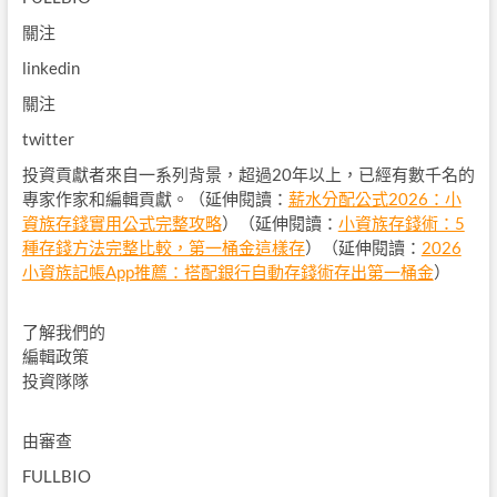
關注
linkedin
關注
twitter
投資貢獻者來自一系列背景，超過20年以上，已經有數千名的
專家作家和編輯貢獻。（延伸閱讀：
薪水分配公式2026：小
資族存錢實用公式完整攻略
）（延伸閱讀：
小資族存錢術：5
種存錢方法完整比較，第一桶金這樣存
）（延伸閱讀：
2026
小資族記帳App推薦：搭配銀行自動存錢術存出第一桶金
）
了解我們的
編輯政策
投資隊隊
由
審查
FULLBIO