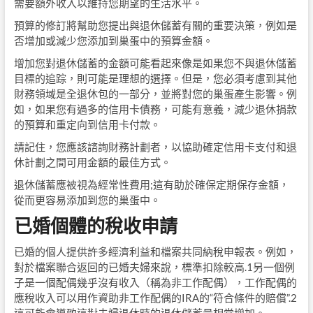
需要額外收入以維持您期望的生活水平。
預算的修訂將幫助您提出與退休儲蓄有關的重要決策，例如是
否增加或減少您添加到巢蛋中的預算金額。
增加您對退休儲蓄的金額可能看起來像是如果您不與退休儲蓄
目標的追踪，則可能是理想的選擇。但是，您必須考慮到其他
財務領域是全退休包的一部分，並將對您的巢蛋產生影響。例
如，如果您有過多的信用卡債務，可能有意義，減少退休捐款
的預算和重定向到信用卡付款。
請記住，您應該諮詢財務計劃者，以協助確定信用卡支付和退
休計劃之間可用金額的最佳方式。
退休儲蓄應被視為經常性費用;這有助於確保定期保存金額，
從而更容易添加到您的巢蛋中。
已婚個體的稅收申請
已婚的個人提供許多經濟利益和檔案共同納稅申報表。例如，
對於檔案聯合返回的已婚夫婦來說，標準扣除較高.1另一個例
子是一個配偶幾乎沒有收入（稱為非工作配偶），工作配偶的
應稅收入可以用作資助非工作配偶的IRA的“符合條件的賠償”.2
這可能會導致這對夫婦退休時的退休儲蓄量相當增加。