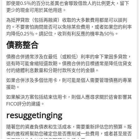
即使是0.5％的百分比差異也會導致借款人的比例更大，留下
更少的現金可用於其他用途。
為抵押貸款（包括再融資）收取的大多數費用都是可以談判
的。不要害怕詢問是否可以免除某些費用，或者如果您的利率
均降低0.25％。請記住，收到有利反應的機率為50％。
債務整合
債務合併通常涉及在最低（或較低）利率的傘下鞏固多貸款，
這有時可能會縮短還款期。債務合併的目標通常是降低信貸支
付的總體利息數量和分期付款所支付的金額。
如果合併涉及多個信用卡，則可能是個人需要管理債務的專業
援助。
如果解決方案包括結束信用卡，則個人應尋求關於這會影響其
FICO評分的建議。
resuggetinging
隨著您的資產負債表和生活成本，需要重新評估您的預算。叛
備的進程將幫助您確定您是否應削減一些費用，或者甚至是否