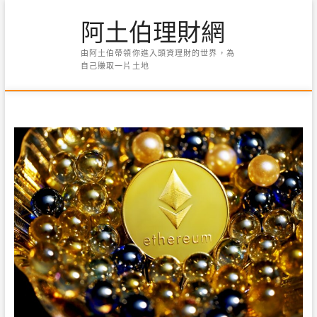
Skip
阿土伯理財網
to
content
由阿土伯帶領你進入頭資理財的世界，為
自己賺取一片土地