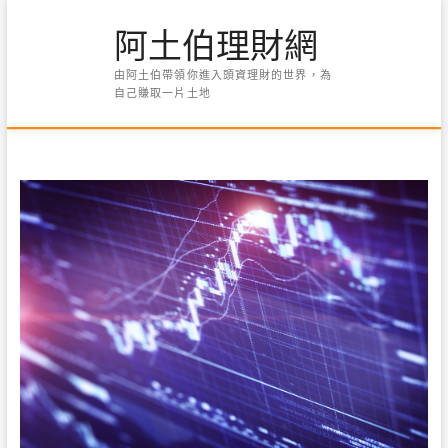
Skip
阿土伯理財網
to
content
由阿土伯帶領你進入頭資理財的世界，為
自己賺取一片土地