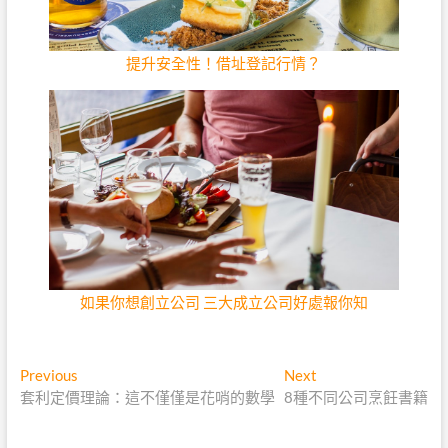
提升安全性！借址登記行情？
如果你想創立公司 三大成立公司好處報你知
文
Previous
Next
Previous
Next
post:
post:
套利定價理論：這不僅僅是花哨的數學
8種不同公司烹飪書籍
章
導