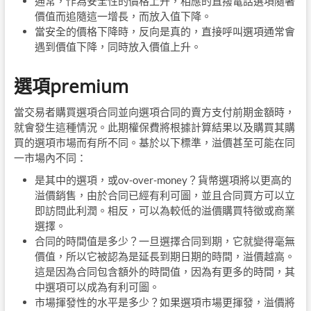
通常，作為安全性的價格上升，相應的直撥電話選項隨著
價值而追隨這一增長，而放入值下降。
當安全的價格下降時，反向是真的，直接呼叫選項通常會
遇到價值下降，同時放入價值上升。
選項premium
當交易者購買選項合同並向選項合同的賣方支付前期金額時，
就會發生這種情況。此期權保費將根據計算結果以及購買其購
買的選項市場而有所不同。基於以下標準，溢價甚至可能在同
一市場內不同：
是其中的選項，或ov-over-money？貨幣選項將以更高的
溢價銷售，由於合同已經有利可圖，並且合同買方可以立
即訪問此利潤。相反，可以為較低的溢價購買特徵或商業
選擇。
合同的時間值是多少？一旦選擇合同到期，它就變得毫無
價值，所以它被認為是延長到期日期的時間，溢價越高。
這是因為合同包含額外的時間值，因為有更多的時間，其
中選項可以成為有利可圖。
市場揮發性的水平是多少？如果選項市場更揮發，溢價將