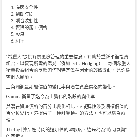
底層安全性
到期時間
隱含波動性
實際的罷工價格
股息
利率
“希臘人”提供有關風險管理的重要信息，有助於重新平衡投資
組合，以實現所需的曝光（例如DeltaHedging）。每個希臘人
衡量投資組合的反應如何對特定潛在因素的輕微改動，允許檢
查個人風險。
三角洲衡量期權價值的變化率與潛在資產價格的變化。
Gamma衡量了迄今為止變化的階段的變化率。
與潛在資產價格的百分比變化相比，λ或彈性涉及期權價值的
百分位變化。這提供了一種計算槓桿的方法，也可以稱為齒
輪。
Theta計算所選時間的選項值的靈敏度，這是稱為“時間衰變”
的因素。