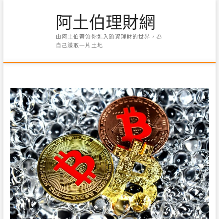
Skip
阿土伯理財網
to
content
由阿土伯帶領你進入頭資理財的世界，為
自己賺取一片土地