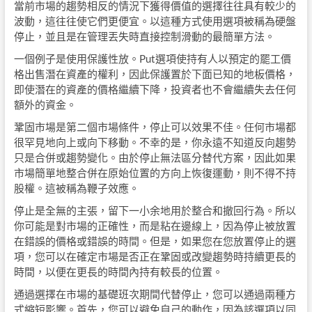
當前市場的趨勢相反的情況下獲得價值的選擇往往具有較少的
波動，這往往使它們更便宜。以這種方式使用選項被稱為硬盤
停止，並且是在管理丟失時直接控制滑動的最簡單方法。
一個例子是使用保護性放。Put選項使持有人以預定的罷工價
格出售潛在資產的權利，因此保護置於下面已知的地板價格，
即使潛在的資產的價格繼續下降，投資者也不會繼續失去任何
額外的資金。
鞏固市場是第二個市場條件，停止可以效果不佳。任何市場都
很罕見地向上或向下移動。不幸的是，你永遠不知道反向趨勢
只是合併或趨勢變化。由於停止無法區分替代方案，因此如果
市場簡單地整合併在原始位置的方向上恢復運動，則不得不持
股權。這被稱為鞭子效應。
停止是全無的主張，留下一小余地用於整合和撤回行為。所以
你可能是對市場的正確性，而是粘在邊線上，因為停止被放置
在錯誤的價格或錯誤的時間。但是，如果您在您放置停止的選
項，您可以在確定市場是否正在鞏固或改變趨勢時持續更長的
時間，以便在更長的時間內持有較長的位置。
通過選擇在市場的基礎班次期間代替停止，您可以通過兩種方
式縮短影響。首先，您可以避免自己的動作，因為該選項以同