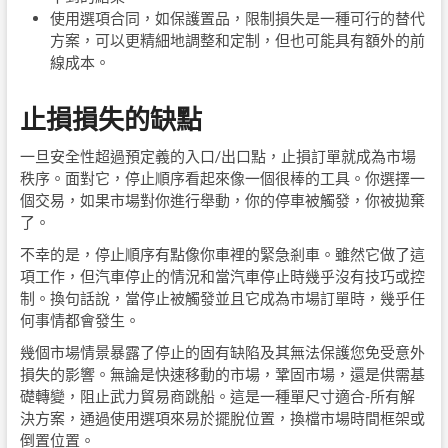
使用選項合同，如保護置品，限制損失是一種可行的替代
方案，可以更精細地調整和定制，但也可能具有額外的前
線成本。
止損損失的缺點
一旦安全性超過預定義的入口/出口點，止損訂單就成為市場
秩序。面對它，停止順序看起來像一個很棒的工具。你選擇一
個交易，如果市場對你進行舉動，你的停車被觸發，你被拋棄
了。
不幸的是，停止順序有點像你車裡的緊急剎車。雖然它做了這
項工作，但汽車停止的情況和當汽車停止時幾乎沒有技巧或控
制。換句話說，當停止被觸發並且它成為市場訂單時，幾乎任
何事情都會發生。
幾個市場情景暴露了停止的固有缺陷及其無法保護您免受意外
損失的影響。無論是快速移動的市場，鞏固市場，還是供需基
礎轉變，阻止武力貿易商跳船。這是一種單尺寸適合-所有解
決方案，通過使用選項來易於擺脫位置，換檔市場時間框架或
倒置位置。