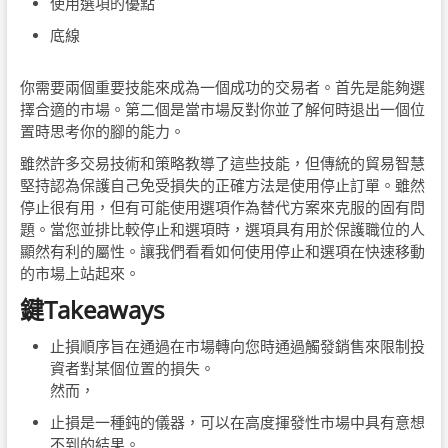
使用選項
的優點
底線
你需要兩個重要技能來成為一個成功的交易者。首先是能夠選
擇合適的市場。第二個是當市場反對你並了解何時退出一個位
置時思考你的腳的能力。
雖然許多交易技術和策略教導了這些技能，但傳統的貿易智慧
堅持認為保護自己免受損失的正確方法是使用停止訂單。雖然
停止很有用，但有可能使用選項作為替代方案來克服的固有問
題。當您並排比較停止和選項時，選項具有用於保護職位的人
顯然有利的屬性。讓我們看看如何使用停止和選項在快速移動
的市場上站起來。
鍵Takeaways
止損順序旨在通過在市場轉向您時通過觸發銷售來限制投
資者對某個位置的損失。
然而，
止損是一種鈍的儀器，可以在高度揮發性市場中具有意想
不到的結果。