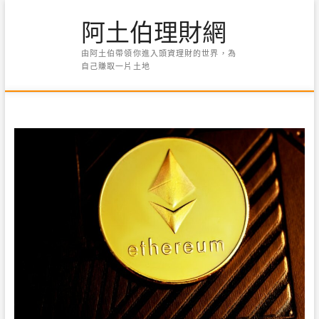
Skip
阿土伯理財網
to
content
由阿土伯帶領你進入頭資理財的世界，為
自己賺取一片土地