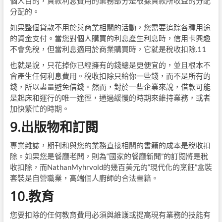
個人目的，貸款利息費用的業務部分是根據貸款所收益的分配
分配的。
如果整個貸款不用於與商業相關的活動，您需要追踪各種用途
的資金支付。當您對個人購買的利息產生利息時，信用卡興趣
不會免稅，但當利息適用於商業購買時，它就是稅收扣除.11
也就是說，只花掉你已經擁有的錢總是更便宜的，並且根本不
會產生任何利息費用。稅收扣除只給你一些錢，而不是所有的
錢，所以盡量避免借錢。然而，對於一些企業來說，借款可能
是起床和運行的唯一途徑，通過緩慢的時期來維持業務，或者
加快繁忙的時期。
9.出版物和訂閱
專業雜誌，期刊和與您的業務直接相關的書籍的成本是稅收扣
除。如果您是餐廳老闆，則為“國家的餐廳新聞”的訂閱將是稅
收扣除，而NathanMyhrvold的幾百美元的“現代化的烹飪”盒裝
套裝是自營職業，高端個人廚師的合法書籍。
10.教育
您要扣除的任何教育費用必須與維護或提高現有業務的技能有