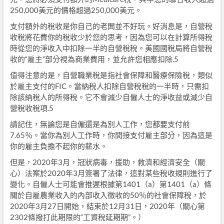
250,000美元的價格超過250,000美元。
支付額外的稅收是你自己的老闆並不好玩。好消息是，自營稅
收稅將花費你的稅收少於您的思考，因為您可以在計算所得稅
時從您的淨收入中扣除一半的自營稅稅。美國國稅局將自營稅
收的“雇主”部分視為商業費用，並允許您相應扣除.5
值得注意的是，自營職業稅是指社會保障和醫療保險稅，類似
於雇主支付的FIC。當納稅人扣除自營稅稅的一半時，只需扣
除該納稅人的所得稅。它不會減少自僱人士的淨收益或減少自
營稅收稅項.5
請記住，無論您是自僱還是為別人工作，您都要支付前
7.65％。當你為別人工作時，你間接支付雇主部分，因為這是
你的雇主負擔不起你的薪水。
但是，2020年3月，冠狀病毒，援助，救濟和經濟安全（關
心）法案於2020年3月簽署了法律，這對某些稅收規則進行了
變化。自僱人士可能會推遲根據第1401（a）第1401（a）條
關於自雇農業收入的內部收入徵收的50％的社會保障稅，於
2020年3月27日開始，結束於12月31日，2020年（關心第
2302條撥打此期限的“工資稅延期期”。）