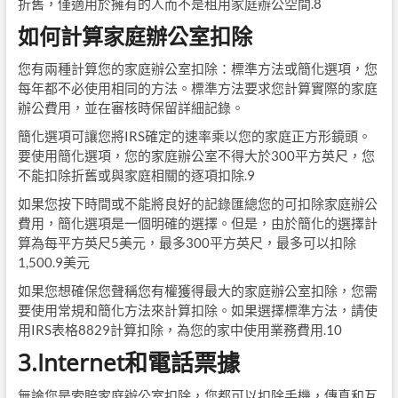
折舊，僅適用於擁有的人而不是租用家庭辦公空間.8
如何計算家庭辦公室扣除
您有兩種計算您的家庭辦公室扣除：標準方法或簡化選項，您
每年都不必使用相同的方法。標準方法要求您計算實際的家庭
辦公費用，並在審核時保留詳細記錄。
簡化選項可讓您將IRS確定的速率乘以您的家庭正方形鏡頭。
要使用簡化選項，您的家庭辦公室不得大於300平方英尺，您
不能扣除折舊或與家庭相關的逐項扣除.9
如果您按下時間或不能將良好的記錄匯總您的可扣除家庭辦公
費用，簡化選項是一個明確的選擇。但是，由於簡化的選擇計
算為每平方英尺5美元，最多300平方英尺，最多可以扣除
1,500.9美元
如果您想確保您聲稱您有權獲得最大的家庭辦公室扣除，您需
要使用常規和簡化方法來計算扣除。如果選擇標準方法，請使
用IRS表格8829計算扣除，為您的家中使用業務費用.10
3.Internet和電話票據
無論您是索賠家庭辦公室扣除，您都可以扣除手機，傳真和互