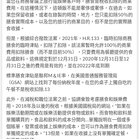
當您在商務會議上旅行或娛樂客戶時，膳食是稅收扣除的商業
費用。在這種情況下，這頓飯不能是奢侈或奢侈，在過去，如
果您保留收據，或者在錄製的時間，地方，您只能扣除50％的
膳食實際成本。以及您的旅行的商業目的，但不是您的實際膳
食收據。
但是，根據綜合撥款法案，2021年，H.R.133，臨時扣除商務
膳食的臨時津貼，扣除了扣除。該法案暫時允許100％的商業
費用扣除膳食（而不是目前50％），只要費用為餐廳提供的食
品或飲料。這條規定對於12月31日，2020年12月31日至12
月31日之後的費用是有效的，並在20222年底到期
標準膳​​食津貼是聯邦M＆IE率，在美國普通服務管理局
（GSA）網站上找到了每份納稅年度。在您的桌子上獨自吃的
午餐不是稅收扣除.13
此外，在減稅和職位法案之前，協調會致考慮膳食和娛樂費
用。2018年及以後的稅收，根據美國國稅局的網站，“如果在
娛樂活動期間或在娛樂活動提供食物或飲料，而食物和飲料是
單獨購買的，食品和飲料的成本分開向…單獨說明在一個或多
個賬單，發票或收據上娛樂的成本，您可以作為膳食費用扣除
單獨規定的成本。“13但是，如果在收據上沒有單獨確定餐，