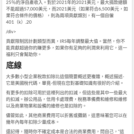
25％的淨自產收入。對於2021年的2021美元，最大捐款總額
不能超過57,000美元，而2021美元（如果符合6,500美元，如
果符合條件的價格），則為兩項貢獻類別，有一個自僱
401（k）.20
/div>
貢獻限制因計劃類型而異，IRS每年調整最大值。當然，你不
能貢獻超過你的賺更多，如果你有足夠的利潤來利用它，這一
福利只會幫助你。
底線
大多數小型企業稅款扣除比這個簡要概述更複雜，概述描述-
它是美國稅代碼，畢竟-但現在您對基礎知識有很好的介紹。
有更多的扣除可用於這裡列出的扣減，但這些是其中一些最大
的扣減。辦公用品，信用卡處理費，稅務準備費和維修和維修
以及商業物業和設備的維修也是扣除的。
儘管如此，其他商業費用可以折舊或攤銷，這意味著您可以在
幾年內每年扣除少量成本。
還記得，隨時你不確定成本是合法的商業費用，問自己，“這