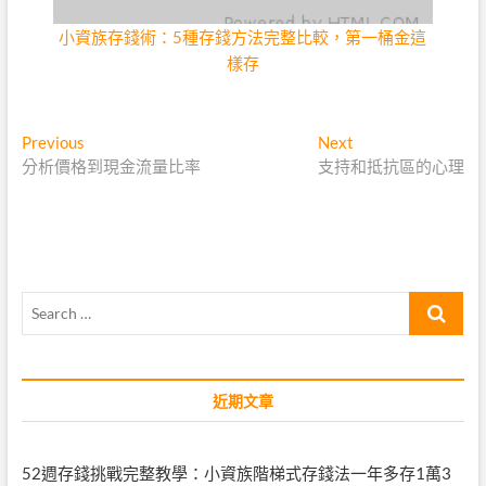
小資族存錢術：5種存錢方法完整比較，第一桶金這
樣存
文
Previous
Next
Previous
Next
post:
post:
分析價格到現金流量比率
支持和抵抗區的心理
章
導
覽
Search
…
近期文章
52週存錢挑戰完整教學：小資族階梯式存錢法一年多存1萬3