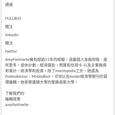
通過
FULLBIO
關注
linkedin
關注
twitter
AmyFontinelle擁有超過15年的經驗，涵蓋個人金融保險，居
所更多，退休計劃，經濟援助，預算和信用卡-以及企業融資
和會計，經濟學和投資。除了
investopedia
之外，她還為
ForbesAdvisor
，
MotleyBool，可信
以及
Insider
經濟學期刊的管
理編輯。她是華盛頓大學的聖路易斯大學。
了解我們的
編輯政策
amyfontinelle