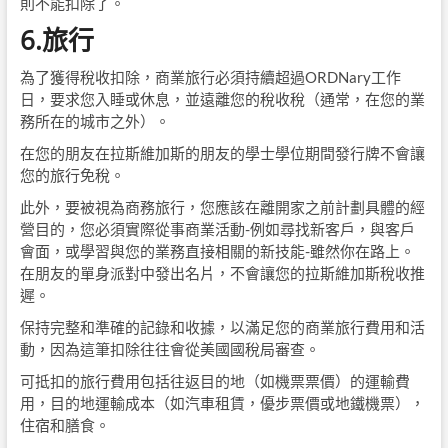
則不能扣除了。
6.旅行
為了獲得稅收扣除，商業旅行必須持續超過ORDNary工作
日，要求您入睡或休息，並遠離您的稅收稅（通常，在您的業
務所在的城市之外）。
在您的朋友在拉斯維加斯的朋友的學士學位期間發行牌不會讓
您的旅行免稅。
此外，要被視為商務旅行，您應該在離開家之前計劃具體的經
營目的，您必須實際從事商業活動-例如尋找新客戶，與客戶
會面，或學習與您的業務直接相關的新技能-雖然你在路上。
在朋友的單身派對中發出名片，不會讓您的拉斯維加斯稅收推
遲。
保持完整和準確的記錄和收據，以滿足您的商業旅行費用和活
動，因為這筆扣除往往會從美國國稅局審查。
可抵扣的旅行費用包括往返目的地（如機票票價）的運輸費
用，目的地運輸成本（如汽車租賃，優步票價或地鐵機票），
住宿和膳食。