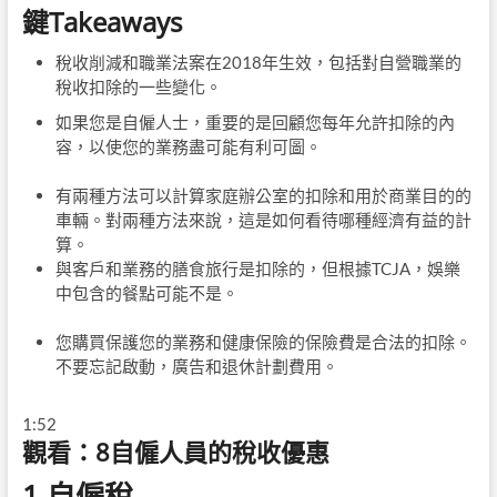
鍵Takeaways
稅收削減和職業法案在2018年生效，包括對自營職業的
稅收扣除的一些變化。
如果您是自僱人士，重要的是回顧您每年允許扣除的內
容，以使您的業務盡可能有利可圖。
有兩種方法可以計算家庭辦公室的扣除和用於商業目的的
車輛。對兩種方法來說，這是如何看待哪種經濟有益的計
算。
與客戶和業務的膳食旅行是扣除的，但根據TCJA，娛樂
中包含的餐點可能不是。
您購買保護您的業務和健康保險的保險費是合法的扣除。
不要忘記啟動，廣告和退休計劃費用。
1:52
觀看：8自僱人員的稅收優惠
1.自僱稅