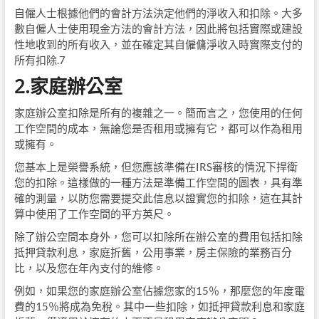
自僱人士根據他們的會計方法決定他們的淨收入和扣除。大多
數自僱人士使用現金方法的會計方法，因此將包括實際或建設
性地收到的所有收入，並在確定其自僱傭淨收入時實際支付的
所有扣除.7
2.家庭辦公室
家庭辦公室扣除是所有的複雜之一。簡而言之，您使用的任何
工作空間的成本，無論您是否租用或擁有它，都可以作為租用
或擁有。
您基本上是榮譽系統，但您應該準備在IRS審核的情況下捍衛
您的扣除。這樣做的一種方法是準備工作空間的圖表，具有準
確的測量，以防您需要提交此信息以證實您的扣除，這在其計
算中使用了工作空間的平方英尺。
除了辦公空間本身外，您可以扣除所在辦公室的費用包括扣除
抵押貸款利息，家庭折舊，公用事業，房主保險的業務百分
比，以及您在年內支付的維修。
例如，如果您的家庭辦公室佔據您家的15％，那麼您的年度電
費的15％將成為免稅。其中一些扣除，如抵押貸款利息和家庭