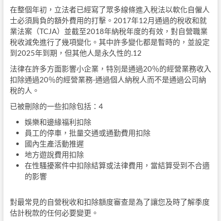
在整個年初，立法者已經寫了眾多線條進入稅法以軟化自僱人
士必須肩負的額外費用的打擊。2017年12月通過的稅收和就
業法案（TCJA）並截至2018年納稅年度的有效，對自營職業
稅收減免進行了幾項變化。其中許多變化都是暫時的，並設定
到2025年到期，但其他人是永久性的.12
法律在許多方面影響小企業，特別是通過20％的經營業務收入
扣除通過20％的經營業務-通過個人納稅人而不是通過公司納
稅的人。
已被刪除的一些扣除包括：4
娛樂和邊緣福利扣除
員工的停車，批量交通或通勤費用扣除
國內生產活動推遲
地方遊說費用扣除
在性騷擾案件中扣除結算或法律費用，當結算受到不合適
的影響
對最常見的自營稅收和扣除額度審查是為了讓您及時了解季度
估計稅款的任何必要變更。