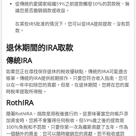
從傳統的愛國家組織59½之前提款觸發10％的罰款稅，無
論您是否撤銷捐款或收益。
在某些IRS批准的情況下，您可以從IRA提前提款，沒有罰
款。
退休期間的IRA取款
傳統IRA
如果您正在尋找保存退休的稅收優缺點，傳統的IRA可能適合
賬單。傳統的IRA提供前期排斥。只要您符合收入指南，您可
以在一年中扣除您的貢獻。但是，在退休期間，您將在您的當
時稅率提取所得稅。
RothIRA
隨著RothIRA，捐款是用稅後進行的。這意味著當您向帳戶添
加資金時，您將不會獲得任何稅收。但59½歲之後的提款是
100％免稅和不罰款，只要你第一次為羅斯貢獻了五年。作為
一個額外的獎金：您可以隨時撤銷您的貢獻，恕不稅收或罰