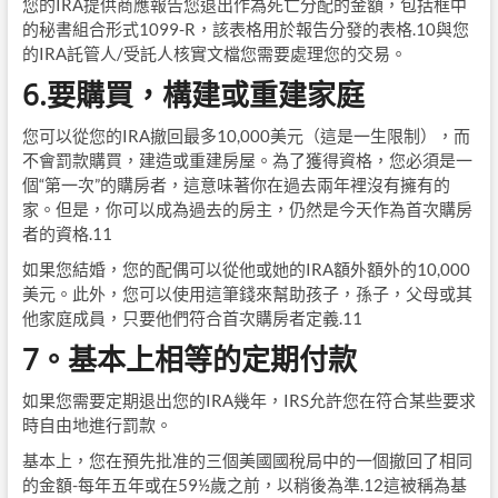
您的IRA提供商應報告您退出作為死亡分配的金額，包括框中
的秘書組合形式1099-R，該表格用於報告分發的表格.10與您
的IRA託管人/受託人核實文檔您需要處理您的交易。
6.要購買，構建或重建家庭
您可以從您的IRA撤回最多10,000美元（這是一生限制），而
不會罰款購買，建造或重建房屋。為了獲得資格，您必須是一
個“第一次”的購房者，這意味著你在過去兩年裡沒有擁有的
家。但是，你可以成為過去的房主，仍然是今天作為首次購房
者的資格.11
如果您結婚，您的配偶可以從他或她的IRA額外額外的10,000
美元。此外，您可以使用這筆錢來幫助孩子，孫子，父母或其
他家庭成員，只要他們符合首次購房者定義.11
7。基本上相等的定期付款
如果您需要定期退出您的IRA幾年，IRS允許您在符合某些要求
時自由地進行罰款。
基本上，您在預先批准的三個美國國稅局中的一個撤回了相同
的金額-每年五年或在59½歲之前，以稍後為準.12這被稱為基