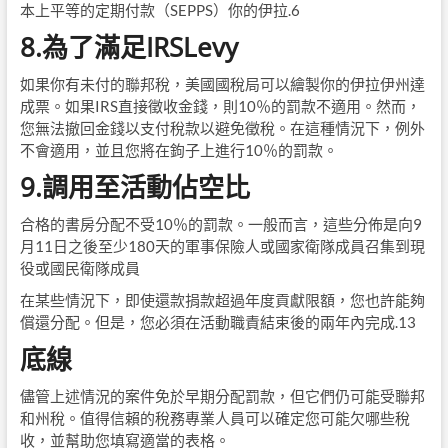
本上平等的定期付款（SEPPS）你的伊拉.6
8.為了滿足IRSLevy
如果你有未付的聯邦稅，美國國稅局可以繪製你的伊拉伊州達
成票。如果IRS直接徵收金錢，則10％的罰款不適用。然而，
您無法撤回金錢以支付稅款以避免徵稅。在這種情況下，例外
不會適用，並且您將在鉤子上進行10％的罰款。
9.調用至活動佔空比
合格的書房分配不受10％的罰款。一般而言，這些分佈是向9
月11日之後至少180天的軍事保險人或國家衛隊成員召集到現
役或國民衛隊成員
在某些情況下，即使還款捐款超過年度貢獻限額，您也許能夠
償還分配。但是，您必須在活動職責結束後的兩年內完成.13
底線
儘管上述情況的案件免於早期分配罰款，但它們仍可能受聯邦
和州稅。值得信賴的稅務專業人員可以確定您可能欠哪些稅
收，並幫助您填寫適當的表格。