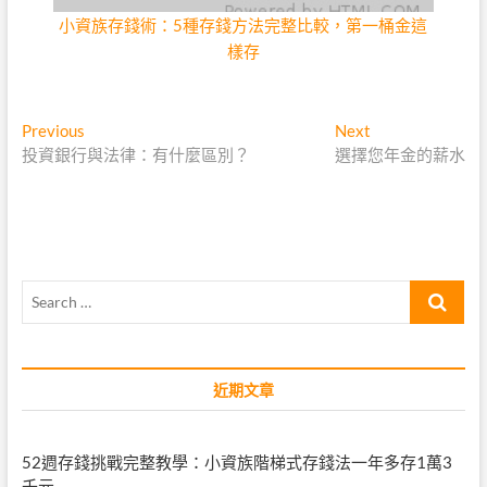
小資族存錢術：5種存錢方法完整比較，第一桶金這
樣存
文
Previous
Next
Previous
Next
post:
post:
投資銀行與法律：有什麼區別？
選擇您年金的薪水
章
導
覽
Search
…
近期文章
52週存錢挑戰完整教學：小資族階梯式存錢法一年多存1萬3
千元