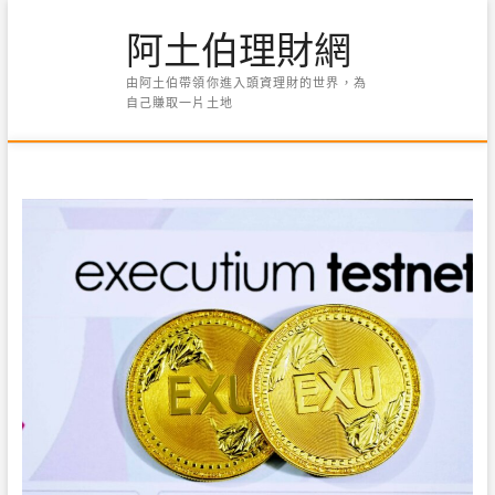
Skip
阿土伯理財網
to
content
由阿土伯帶領你進入頭資理財的世界，為
自己賺取一片土地