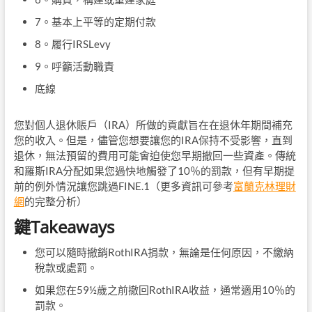
7。基本上平等的定期付款
8。履行IRSLevy
9。呼籲活動職責
底線
您對個人退休賬戶（IRA）所做的貢獻旨在在退休年期間補充
您的收入。但是，儘管您想要讓您的IRA保持不受影響，直到
退休，無法預留的費用可能會迫使您早期撤回一些資產。傳統
和羅斯IRA分配如果您過快地觸發了10％的罰款，但有早期提
前的例外情況讓您跳過FINE.1（更多資訊可參考
富蘭克林理財
網
的完整分析）
鍵Takeaways
您可以隨時撤銷RothIRA捐款，無論是任何原因，不繳納
稅款或處罰。
如果您在59½歲之前撤回RothIRA收益，通常適用10％的
罰款。