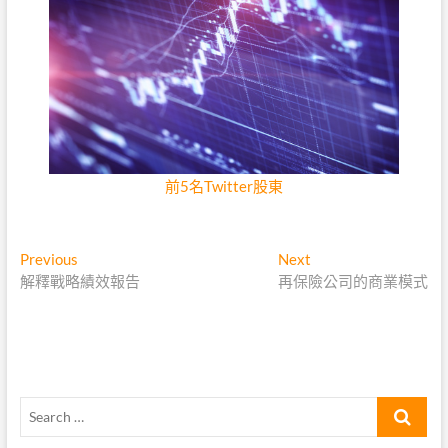
前5名Twitter股東
文
Previous
Next
Previous
Next
post:
post:
解釋戰略績效報告
再保險公司的商業模式
章
導
覽
Search
…