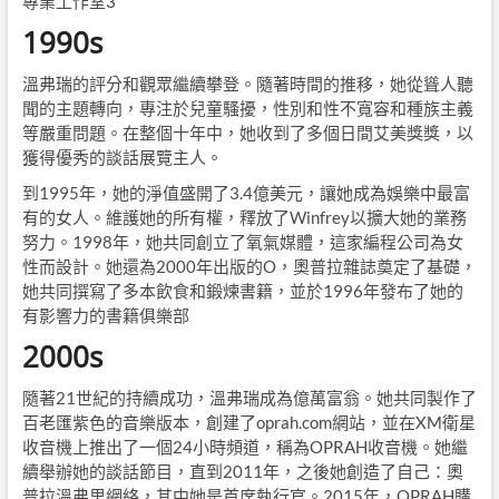
專業工作室3
1990s
溫弗瑞的評分和觀眾繼續攀登。隨著時間的推移，她從聳人聽
聞的主題轉向，專注於兒童騷擾，性別和性不寬容和種族主義
等嚴重問題。在整個十年中，她收到了多個日間艾美獎獎，以
獲得優秀的談話展覽主人。
到1995年，她的淨值盛開了3.4億美元，讓她成為娛樂中最富
有的女人。維護她的所有權，釋放了Winfrey以擴大她的業務
努力。1998年，她共同創立了氧氣媒體，這家編程公司為女
性而設計。她還為2000年出版的O，奧普拉雜誌奠定了基礎，
她共同撰寫了多本飲食和鍛煉書籍，並於1996年發布了她的
有影響力的書籍俱樂部
2000s
隨著21世紀的持續成功，溫弗瑞成為億萬富翁。她共同製作了
百老匯紫色的音樂版本，創建了oprah.com網站，並在XM衛星
收音機上推出了一個24小時頻道，稱為OPRAH收音機。她繼
續舉辦她的談話節目，直到2011年，之後她創造了自己：奧
普拉溫弗里網絡，其中她是首席執行官。2015年，OPRAH購