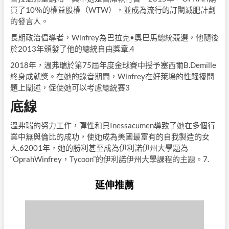
買了10％的權益股權（WTW），並成為流行的訂閱減肥計劃
的發言人。
長期政治倡導者，Winfrey為巴拉克•奧巴馬總統競選，他隨後
於2013年頒發了他的總統自由獎章.4
2018年，溫弗瑞於第75屆年度金球賽中授予塞西爾B.Demille
終身成就獎。在她的錄音期間，Winfrey在好萊塢的性騷擾問
題上闡述，促使她可以考慮總統賽3
底線
溫弗瑞的努力工作，彈性和貝Inessacumen導致了她在多個行
業中無與倫比的成功，使她成為美國最富有的自我製造的女
人.62001年，她的勝利甚至成為伊利諾伊州大學題為
“OprahWinfrey，Tycoon”的伊利諾伊州大學課程的主題。7.
延伸推薦