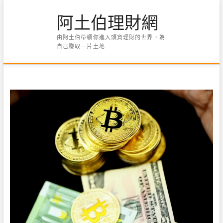
Skip
阿土伯理財網
to
content
由阿土伯帶領你進入頭資理財的世界，為
自己賺取一片土地