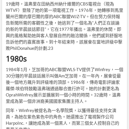
19歲時，溫弗里在田納西州納什維爾的CBS電視台（現為
WTVF）登陸了她的第一項電視工作。1976年，她轉移到馬里
蘭州巴爾的摩巴爾的摩的ABC聯盟WJZ-TV。但在努力保持報
告新聞所需的客觀性之後，她逃到了一個名為“人們正在談論
的新的早晨談話節目”，它在1977年播出。溫弗里的休閒，即
興的風格幫助她與客人發展自然的融洽關係，他們感到舒服地
告訴他們的嘉賓故事。到十年結束時，該展會在當地評級中擊
敗PhilDonahue的計劃.23
1980s
1984年1月，芝加哥的ABC聯盟WLS-TV提供了Winfrey，一個
30分鐘的早晨談話展示叫做Am芝加哥。在一年內，展會從最
後一個地方飆升到評級堆的頂部。1986年，傳奇電影評論家
羅傑·埃伯特鼓勵溫弗瑞通過聯合進行許可。她的計劃更名為
OprahWinfrey展示並擴展到一個小時的時間。32歲時，溫弗
里成為第一個非洲裔美國國家集團主持人。
同年，Winfrey被提名為一名學院獎，以獲得最佳支持女演
員，為她在紫色紫色中的角色。她還推出了電視製作公司
HarpoInc.，讓她成為第一個黑人，而第三個女人控制自己的