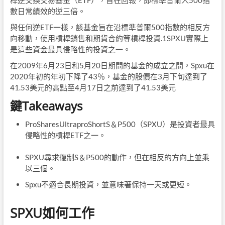
桿逆交換交易基金（ETF），旨在回報，即標準普爾人500指
數日常績效的逆三倍。
與任何逆ETF一樣，該基金旨在沿標準普爾500指數的相反方
向移動，使用槓桿銷售和期貨合約等槓桿投資.1SPXU實際上
是這些資金最具侵略性的投資之一。
在2009年6月23日和5月20日期間的基金的成立之間，Spxu在
2020年初的年初下降了43％，基金的股價在3月下旬達到了
41.53美元的高點至4月17日之前達到了41.53美元
鍵Takeaways
ProSharesUltraproShortS＆P500（SPXU）是投資者最具
侵略性的槓桿ETF之一。
SPXU尋求復制S＆P500的動作，但在相反的方向上並乘
以三個。
Spxu不適合長期投資，並意味著保持一天或更短。
SPXU如何工作