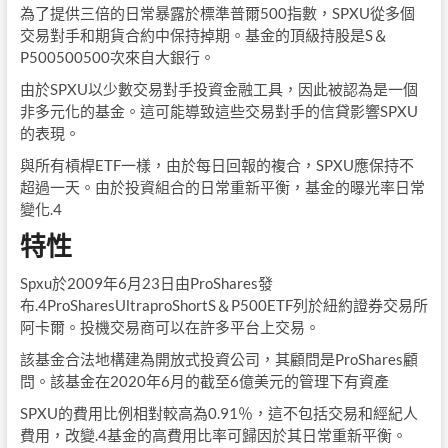
為了提供三倍的日常暴露於標準普爾500指數，SPXU從多個
交易對手和期貨合約中保持掉期。基金的頂級持股是S＆
P500500500次來自大銀行。
由於SPXU以少數交易對手投資金融工具，因此被認為是一個
非多元化的基金。這可能導致這些交易對手的信貸影響SPXU
的表現。
與所有槓桿ETF一樣，由於每日回報的複合，SPXU應保持不
超過一天。由於投資組合的日常重新平衡，基金的曝光率日常
變化.4
特性
Spxu於2009年6月23日由ProShares發
布.4ProSharesUltraproShortS＆P500ETF列於紐約證券交易所
阿卡爾。投機交易商可以在許多平台上交易。
該基金合法地構建為開放式投資公司，其顧問是ProShares顧
問。該基金在2020年6月的截至6億美元的管理下有資產
SPXU的費用比例相對較高為0.91％，這不包括交易和經紀人
費用，改變.4基金的高費用比率可歸因於其日常重新平衡。