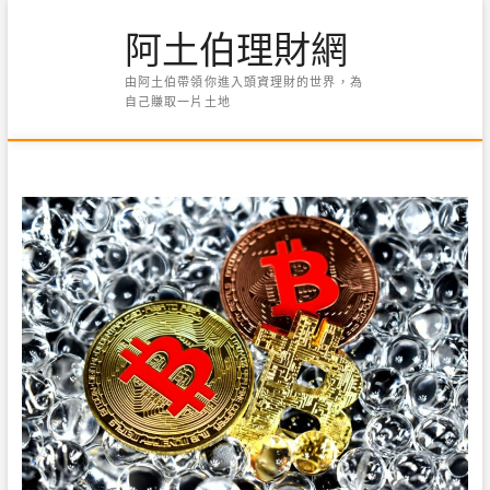
Skip
阿土伯理財網
to
content
由阿土伯帶領你進入頭資理財的世界，為
自己賺取一片土地