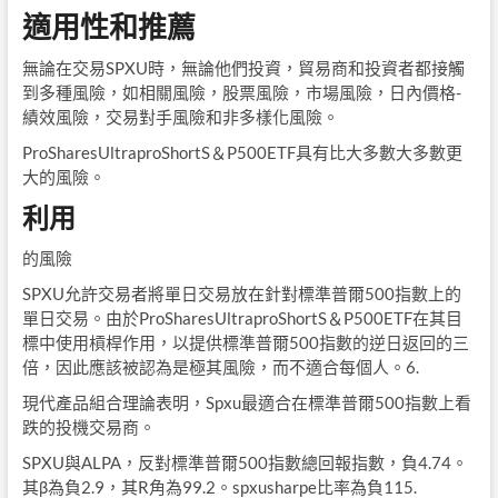
適用性和推薦
無論在交易SPXU時，無論他們投資，貿易商和投資者都接觸
到多種風險，如相關風險，股票風險，市場風險，日內價格-
績效風險，交易對手風險和非多樣化風險。
ProSharesUltraproShortS＆P500ETF具有比大多數大多數更
大的風險。
利用
的風險
SPXU允許交易者將單日交易放在針對標準普爾500指數上的
單日交易。由於ProSharesUltraproShortS＆P500ETF在其目
標中使用槓桿作用，以提供標準普爾500指數的逆日返回的三
倍，因此應該被認為是極其風險，而不適合每個人。6.
現代產品組合理論表明，Spxu最適合在標準普爾500指數上看
跌的投機交易商。
SPXU與ALPA，反對標準普爾500指數總回報指數，負4.74。
其β為負2.9，其R角為99.2。spxusharpe比率為負115.