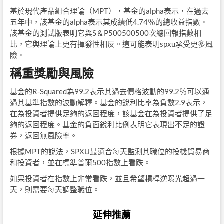
基於現代產品組合理論（MPT），基金的alpha表示，在過去
五年中，該基金的alpha表示其成績低4.74％的總收益指數。
該基金的測試版表明它與S＆P500500500次總回報指數相
比，它與理論上更有揮發性相反。這可能表明spxu承受更多風
險。
稱重獎勵與風險
基金的R-Squared為99.2表示其過去價格波動的99.2％可以通
過其基準指數的波動解釋。基金的銳利比率為負數2.9表示，
在為投資者提供足夠的返回程度，該基金在為投資者提供了足
夠的返回程度。基金的負面銳利比例表明它表現出不足的證
券，返回無風險率。
根據MPT的說法，SPXU最適合每天監測其職位的投機貿易商
和投資者，並在標準普爾500指數上看跌。
如果投資者在指數上非常看跌，並且希望槓桿逆曝光超過一
天，則需要每天調整職位。
延伸推薦