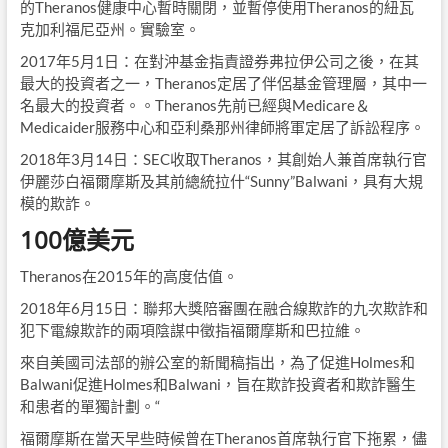
的Theranos健康中心暫時關閉，並暫停使用Theranos的紐瓦
克加利福尼亞州。實驗室。
2017年5月1日：在對沖基金指責證券弗拉伊公司之後，在其
最大的投資者之一，Theranos定居了伴侶基金管理層，其中一
名最大的投資者。。Theranos先前已經與Medicare＆
Medicaider服務中心和亞利桑那州律師將軍定居了訴訟程序。
2018年3月14日：SEC收取The​​ranos，其創始人兼首席執行官
伊麗莎白福爾摩斯及其前總統拉什“Sunny”Balwani，具有大規
模的欺詐。
100億美元
Theranos在2015年的高度估值。
2018年6月15日：聯邦大獎陪審團在融合線欺詐的九次欺詐和
犯下電線欺詐的兩項陰謀中徵指福爾摩斯和巴拉維。
來自美國司法部的辦公室的新聞稿指出，為了促進Holmes和
Balwani促進Holmes和Balwani，旨在欺詐投資者和欺詐醫生
和患者的單獨計劃。“
福爾摩斯在當天早些時候曾在Theranos首席執行官下拖累，儘