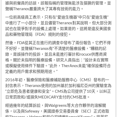
據與前僱員的訪談，該報指稱的管理無能涉及猖獗的管理，並
聲稱Theranos嚴重誇大了其專有技術的能力。
一位前高級員工表示，只有在“愛迪生機器”中只在“愛迪生機”
中進行了一小部分，並且儘管Theranos對其說明，但大部分測
試也在競爭對手的設備上處理。如果是的，這將是違反美國食
品和藥物管理局（FDA）規則的侵犯。
然後，FDA從其正在進行的調查中發布了兩份報告。它們不得
不好好，並聲稱Theranos有“不清楚的醫療設備，”糟糕的記
錄，是誤操作的投訴，並且未能進行審計和rocuce供應商資
格。關於未指明的醫療設備，研究人員指出：“設計未在實際
或模擬使用條件下驗證。”此外，TherAnos未能“確保設備符合
定義的用戶需求和預期用途。”
2016年初，醫療保險和醫療補助服務中心（CMS）發布的一
封信表示，Theranos使用的加州基於加利福尼亞州的實驗室為
“立即危及患者健康和安全”。CMS為公司提供了10天，以糾正
日常罰款和/或損失MEDICARY支付的CMS批准。
經過幾年的結算訴訟，與Walgreens等大合作夥伴的溶解關
係，以及與Safeway，美國證券交易委員會（SEC）正式收取
的Theranos，Holmes和前公司總裁Ramesh“Sunny”。巴萊尼